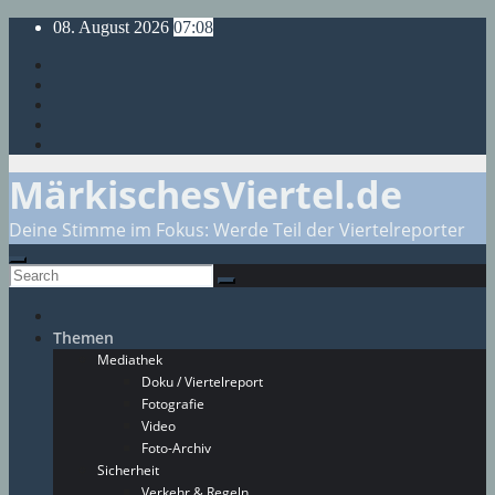
Skip
08. August 2026
07:08
to
content
MärkischesViertel.de
Deine Stimme im Fokus: Werde Teil der Viertelreporter
Themen
Mediathek
Doku / Viertelreport
Fotografie
Video
Foto-Archiv
Sicherheit
Verkehr & Regeln