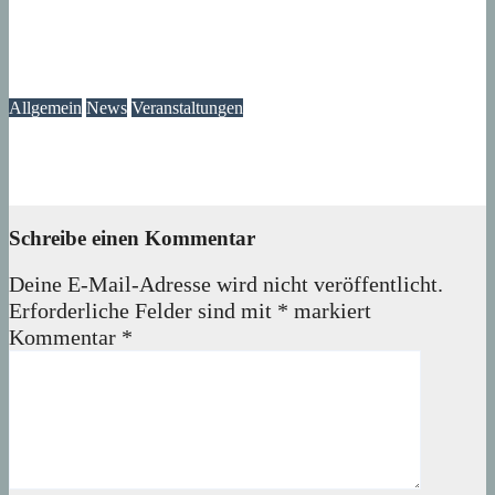
Die Atmosphäre vergangener Tage – Erinnerungen an das
Märkische Zentrum
07. August 2026
wolfdeleu
Allgemein
News
Veranstaltungen
Ausstellung „MV KANN KUNST“- im Märkischen Zentrum
06. August 2026
Lux
Schreibe einen Kommentar
Deine E-Mail-Adresse wird nicht veröffentlicht.
Erforderliche Felder sind mit
*
markiert
Kommentar
*