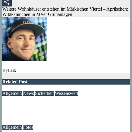
Tumblr
Beitragsnavigation
Weitere Wohnhäuser entstehen im Märkischen Viertel – Aprilscherz
Teilen
Wildkaninchen in MVer Grünanlagen
By
Lux
Related Post
Allgemein
News
Sicherheit
Wissenswert
Immer wieder an der Tür: Vertreter, Drücker – und manchmal
auch Betrüger
07. August 2026
wolfdeleu
Allgemein
Fotos