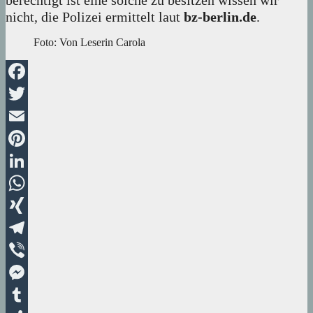
berechtigt ist eine solche zu besitzen wissen wir
nicht, die Polizei ermittelt laut
bz-berlin.de
.
Foto: Von Leserin Carola
Facebook
Twitter
Email
Pinterest
LinkedIn
WhatsApp
XING
Telegram
Viber
Messenger