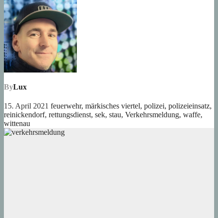
By
Lux
15. April 2021
feuerwehr
,
märkisches viertel
,
polizei
,
polizeieinsatz
,
reinickendorf
,
rettungsdienst
,
sek
,
stau
,
Verkehrsmeldung
,
waffe
,
wittenau