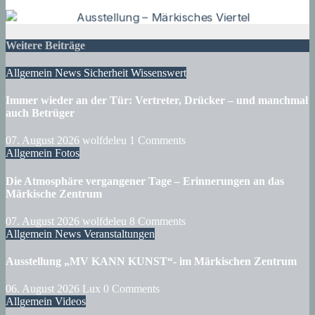
Weitere Beiträge
Allgemein
News
Sicherheit
Wissenswert
Immer wieder an der Tür: Vertreter, Drücker – und manchmal
auch Betrüger
07. August 2026
wolfdeleu
1 Comments
Allgemein
Fotos
Die Atmosphäre vergangener Tage – Erinnerungen an das
Märkische Zentrum
07. August 2026
wolfdeleu
8 Comments
Allgemein
News
Veranstaltungen
Ausstellung „MV KANN KUNST“- im Märkischen Zentrum
06. August 2026
Lux
0 Comments
Allgemein
Videos