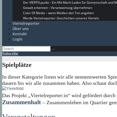
Der VIERTELpunkt – Ein Mit-Mach-Laden für Gemeinschaft und M
Gewalt erkennen – Verantwortung übernehmen
Color Of Media – wenn Medien den Ton angeben
Werde Viertelreporter: Geschichten unseres Viertels
Viertelreporter
Über uns
Kontakt
Login
Subscribe
Spielplätze
In dieser Kategorie listen wir alle nennenswerten Spie
dauern bis wir alle zusammen haben. Also schaut doch
Das Projekt „Viertelreporter:in“ wird gefördert du
Zusammenhalt
– Zusammenleben im Quartier geme
Veranstaltungen