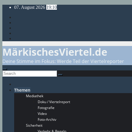
Skip
07. August 2026
19:10
to
content
MärkischesViertel.de
Deine Stimme im Fokus: Werde Teil der Viertelreporter
Themen
Mediathek
Doku / Viertelreport
Fotografie
Video
Foto-Archiv
Sicherheit
Verkehr & Regeln