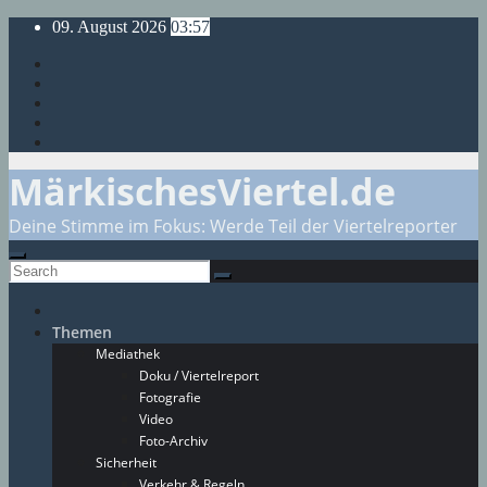
Skip
09. August 2026
03:57
to
content
MärkischesViertel.de
Deine Stimme im Fokus: Werde Teil der Viertelreporter
Themen
Mediathek
Doku / Viertelreport
Fotografie
Video
Foto-Archiv
Sicherheit
Verkehr & Regeln