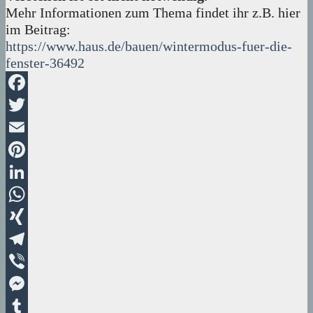
Mehr Informationen zum Thema findet ihr z.B. hier
im Beitrag:
https://www.haus.de/bauen/wintermodus-fuer-die-
fenster-36492
Facebook
Twitter
Email
Pinterest
LinkedIn
WhatsApp
XING
Telegram
Viber
Messenger