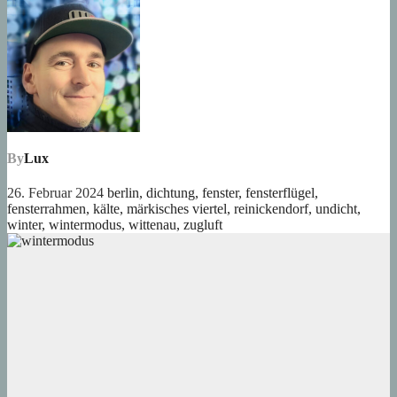
By
Lux
26. Februar 2024
berlin
,
dichtung
,
fenster
,
fensterflügel
,
fensterrahmen
,
kälte
,
märkisches viertel
,
reinickendorf
,
undicht
,
winter
,
wintermodus
,
wittenau
,
zugluft