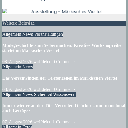
Weitere Beiträge
Allgemein
News
Veranstaltungen
Modegeschichte zum Selbermachen: Kreative Workshopreihe
startet im Märkischen Viertel
08. August 2026
wolfdeleu
0 Comments
Allgemein
News
Das Verschwinden der Telefonzellen im Märkischen Viertel
08. August 2026
wolfdeleu
0 Comments
Allgemein
News
Sicherheit
Wissenswert
Immer wieder an der Tür: Vertreter, Drücker – und manchmal
auch Betrüger
07. August 2026
wolfdeleu
1 Comments
Allgemein
Fotos