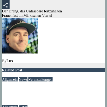
Tumblr
Beitragsnavigation
Der Drang, das Unfassbare festzuhalten
Teilen
Frauenfest im Märkischen Viertel
By
Lux
Related Post
Allgemein
News
Veranstaltungen
Modegeschichte zum Selbermachen: Kreative Workshopreihe
startet im Märkischen Viertel
08. August 2026
wolfdeleu
Allgemein
News