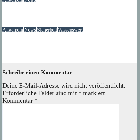
Das Verschwinden der Telefonzellen im Märkischen Viertel
08. August 2026
wolfdeleu
Allgemein
News
Sicherheit
Wissenswert
Immer wieder an der Tür: Vertreter, Drücker – und manchmal
auch Betrüger
07. August 2026
wolfdeleu
Schreibe einen Kommentar
Deine E-Mail-Adresse wird nicht veröffentlicht.
Erforderliche Felder sind mit
*
markiert
Kommentar
*