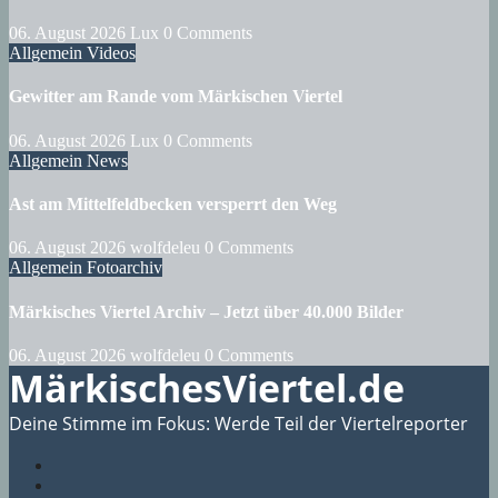
06. August 2026
Lux
0 Comments
Allgemein
Videos
Gewitter am Rande vom Märkischen Viertel
06. August 2026
Lux
0 Comments
Allgemein
News
Ast am Mittelfeldbecken versperrt den Weg
06. August 2026
wolfdeleu
0 Comments
Allgemein
Fotoarchiv
Märkisches Viertel Archiv – Jetzt über 40.000 Bilder
06. August 2026
wolfdeleu
0 Comments
MärkischesViertel.de
Deine Stimme im Fokus: Werde Teil der Viertelreporter