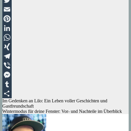
Twitter
Email
Pinterest
LinkedIn
WhatsApp
XING
Telegram
Viber
Messenger
Tumblr
Beitragsnavigation
Im Gedenken an Lilo: Ein Leben voller Geschichten und
Teilen
Gastfreundschaft
Wintermodus für deine Fenster: Vor- und Nachteile im Überblick