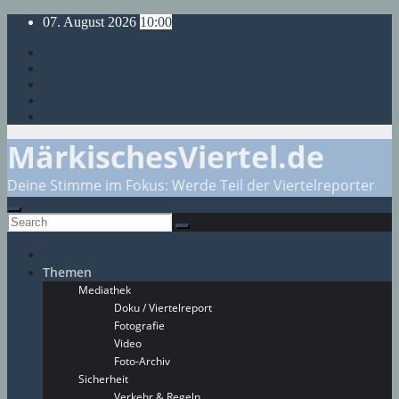
Skip
07. August 2026
10:00
to
content
MärkischesViertel.de
Deine Stimme im Fokus: Werde Teil der Viertelreporter
Themen
Mediathek
Doku / Viertelreport
Fotografie
Video
Foto-Archiv
Sicherheit
Verkehr & Regeln