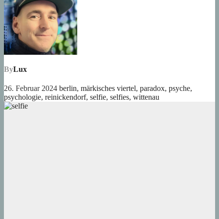
By
Lux
26. Februar 2024
berlin
,
märkisches viertel
,
paradox
,
psyche
,
psychologie
,
reinickendorf
,
selfie
,
selfies
,
wittenau