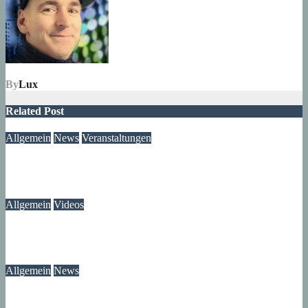
By
Lux
Related Post
Allgemein
News
Veranstaltungen
Ausstellung „MV KANN KUNST“- im Märkischen Zentrum
06. August 2026
Lux
Allgemein
Videos
Gewitter am Rande vom Märkischen Viertel
06. August 2026
Lux
Allgemein
News
Ast am Mittelfeldbecken versperrt den Weg