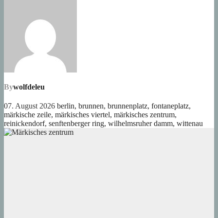
By
wolfdeleu
07. August 2026
berlin
,
brunnen
,
brunnenplatz
,
fontaneplatz
,
märkische zeile
,
märkisches viertel
,
märkisches zentrum
,
reinickendorf
,
senftenberger ring
,
wilhelmsruher damm
,
wittenau