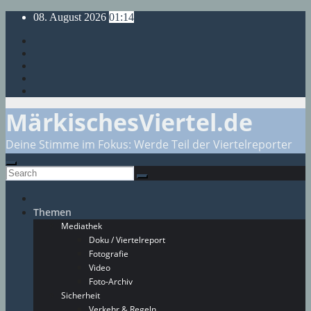
Skip
08. August 2026
01:14
to
content
MärkischesViertel.de
Deine Stimme im Fokus: Werde Teil der Viertelreporter
Themen
Mediathek
Doku / Viertelreport
Fotografie
Video
Foto-Archiv
Sicherheit
Verkehr & Regeln