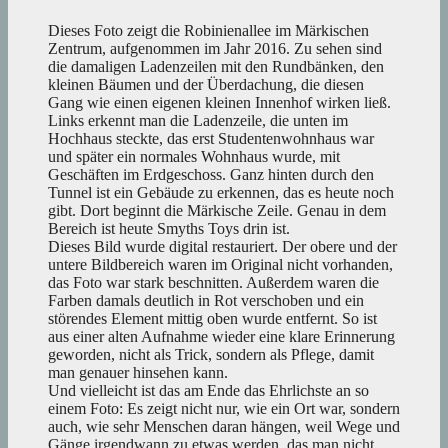
Dieses Foto zeigt die Robinienallee im Märkischen
Zentrum, aufgenommen im Jahr 2016. Zu sehen sind
die damaligen Ladenzeilen mit den Rundbänken, den
kleinen Bäumen und der Überdachung, die diesen
Gang wie einen eigenen kleinen Innenhof wirken ließ.
Links erkennt man die Ladenzeile, die unten im
Hochhaus steckte, das erst Studentenwohnhaus war
und später ein normales Wohnhaus wurde, mit
Geschäften im Erdgeschoss. Ganz hinten durch den
Tunnel ist ein Gebäude zu erkennen, das es heute noch
gibt. Dort beginnt die Märkische Zeile. Genau in dem
Bereich ist heute Smyths Toys drin ist.
Dieses Bild wurde digital restauriert. Der obere und der
untere Bildbereich waren im Original nicht vorhanden,
das Foto war stark beschnitten. Außerdem waren die
Farben damals deutlich in Rot verschoben und ein
störendes Element mittig oben wurde entfernt. So ist
aus einer alten Aufnahme wieder eine klare Erinnerung
geworden, nicht als Trick, sondern als Pflege, damit
man genauer hinsehen kann.
Und vielleicht ist das am Ende das Ehrlichste an so
einem Foto: Es zeigt nicht nur, wie ein Ort war, sondern
auch, wie sehr Menschen daran hängen, weil Wege und
Gänge irgendwann zu etwas werden, das man nicht