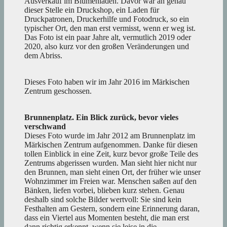
Ausverkauf im Blumenladen. Davor war an genau
dieser Stelle ein Druckshop, ein Laden für
Druckpatronen, Druckerhilfe und Fotodruck, so ein
typischer Ort, den man erst vermisst, wenn er weg ist.
Das Foto ist ein paar Jahre alt, vermutlich 2019 oder
2020, also kurz vor den großen Veränderungen und
dem Abriss.
Dieses Foto haben wir im Jahr 2016 im Märkischen
Zentrum geschossen.
Brunnenplatz. Ein Blick zurück, bevor vieles
verschwand
Dieses Foto wurde im Jahr 2012 am Brunnenplatz im
Märkischen Zentrum aufgenommen. Danke für diesen
tollen Einblick in eine Zeit, kurz bevor große Teile des
Zentrums abgerissen wurden. Man sieht hier nicht nur
den Brunnen, man sieht einen Ort, der früher wie unser
Wohnzimmer im Freien war. Menschen saßen auf den
Bänken, liefen vorbei, blieben kurz stehen. Genau
deshalb sind solche Bilder wertvoll: Sie sind kein
Festhalten am Gestern, sondern eine Erinnerung daran,
dass ein Viertel aus Momenten besteht, die man erst
dann richtig erkennt, wenn sie leise in die