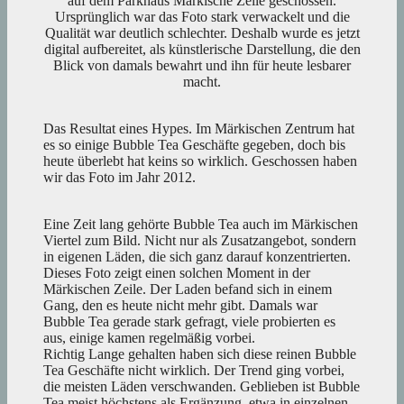
auf dem Parkhaus Märkische Zeile geschossen.
Ursprünglich war das Foto stark verwackelt und die
Qualität war deutlich schlechter. Deshalb wurde es jetzt
digital aufbereitet, als künstlerische Darstellung, die den
Blick von damals bewahrt und ihn für heute lesbarer
macht.
Das Resultat eines Hypes. Im Märkischen Zentrum hat
es so einige Bubble Tea Geschäfte gegeben, doch bis
heute überlebt hat keins so wirklich. Geschossen haben
wir das Foto im Jahr 2012.
Eine Zeit lang gehörte Bubble Tea auch im Märkischen
Viertel zum Bild. Nicht nur als Zusatzangebot, sondern
in eigenen Läden, die sich ganz darauf konzentrierten.
Dieses Foto zeigt einen solchen Moment in der
Märkischen Zeile. Der Laden befand sich in einem
Gang, den es heute nicht mehr gibt. Damals war
Bubble Tea gerade stark gefragt, viele probierten es
aus, einige kamen regelmäßig vorbei.
Richtig Lange gehalten haben sich diese reinen Bubble
Tea Geschäfte nicht wirklich. Der Trend ging vorbei,
die meisten Läden verschwanden. Geblieben ist Bubble
Tea meist höchstens als Ergänzung, etwa in einzelnen