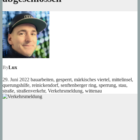
By
Lux
29. Juni 2022
bauarbeiten
,
gesperrt
,
märkisches viertel
,
mittelinsel
,
querungshilfe
,
reinickendorf
,
senftenberger ring
,
sperrung
,
stau
,
straße
,
straßenverkehr
,
Verkehrsmeldung
,
wittenau