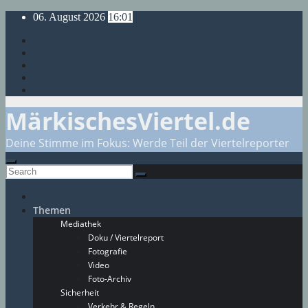
Skip
06. August 2026
16:01
to
content
MärkischesViertel.de
Deine Stimme im Fokus: Werde Teil der Viertelreporter
Themen
Mediathek
Doku / Viertelreport
Fotografie
Video
Foto-Archiv
Sicherheit
Verkehr & Regeln