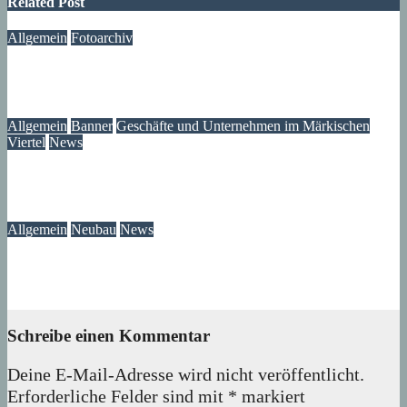
Related Post
Allgemein
Fotoarchiv
Märkisches Viertel Archiv – Jetzt über 40.000 Bilder
06. August 2026
wolfdeleu
Allgemein
Banner
Geschäfte und Unternehmen im Märkischen
Viertel
News
MOTAWI Bowling am Zerpenschleuser Ring
06. August 2026
Lux
Allgemein
Neubau
News
Neubau-Update: Wohnprojekt am Wilhelmsruher Damm
05. August 2026
wolfdeleu
Schreibe einen Kommentar
Deine E-Mail-Adresse wird nicht veröffentlicht.
Erforderliche Felder sind mit
*
markiert