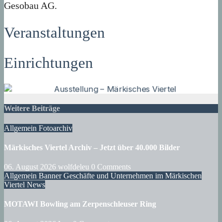
Gesobau AG.
Veranstaltungen
Einrichtungen
Weitere Beiträge
Allgemein
Fotoarchiv
Märkisches Viertel Archiv – Jetzt über 40.000 Bilder
06. August 2026
wolfdeleu
0 Comments
Allgemein
Banner
Geschäfte und Unternehmen im Märkischen
Viertel
News
MOTAWI Bowling am Zerpenschleuser Ring