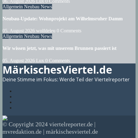
06. August 2026
Lux
0 Comments
Allgemein
Neubau
News
Neubau-Update: Wohnprojekt am Wilhelmsruher Damm
05. August 2026
wolfdeleu
0 Comments
Allgemein
Neubau
News
Wir wissen jetzt, was mit unserem Brunnen passiert ist
05. August 2026
Lux
0 Comments
MärkischesViertel.de
Deine Stimme im Fokus: Werde Teil der Viertelreporter
© Copyright 2024 viertelreporter.de |
mvredaktion.de | märkischesviertel.de