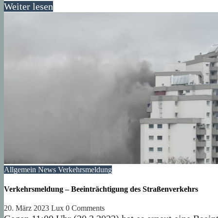
Weiter lesen
Allgemein
News
Verkehrsmeldung
Verkehrsmeldung – Beeinträchtigung des Straßenverkehrs
20. März 2023
Lux
0 Comments