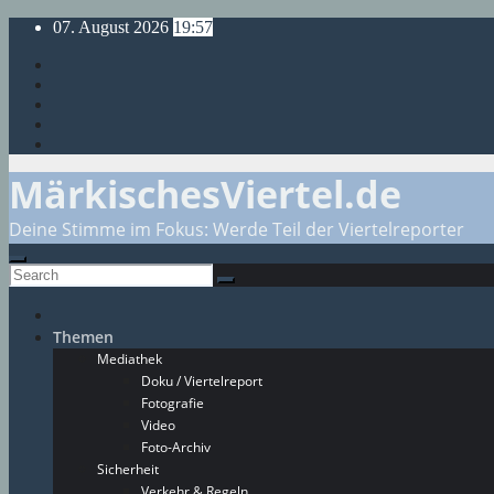
Skip
07. August 2026
19:57
to
content
MärkischesViertel.de
Deine Stimme im Fokus: Werde Teil der Viertelreporter
Themen
Mediathek
Doku / Viertelreport
Fotografie
Video
Foto-Archiv
Sicherheit
Verkehr & Regeln