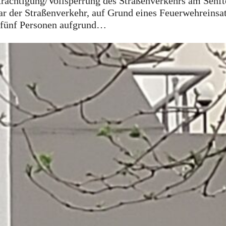
nträchtigung/Vollsperrung des Straßenverkehrs am Senf
r der Straßenverkehr, auf Grund eines Feuerwehreinsat
 fünf Personen aufgrund…