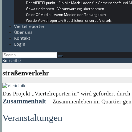
Der VIERTELpunkt – Ein Mit-Mach-Laden für Gemeinschaft und M
Gewalt erkennen – Verantwortung übernehmen
Color Of Media – wenn Medien den Ton angeben
Werde Viertelreporter: Geschichten unseres Viertels
Viertelreporter
Über uns
Kontakt
Login
Subscribe
straßenverkehr
Das Projekt „Viertelreporter:in“ wird gefördert du
Zusammenhalt
– Zusammenleben im Quartier geme
Veranstaltungen