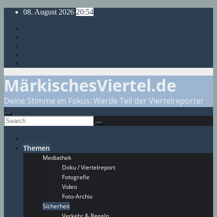
Skip
08. August 2026
20:54
to
content
MärkischesViertel.de
Deine Stimme im Fokus: Werde Teil der Viertelreporter
Themen
Mediathek
Doku / Viertelreport
Fotografie
Video
Foto-Archiv
Sicherheit
Verkehr & Regeln