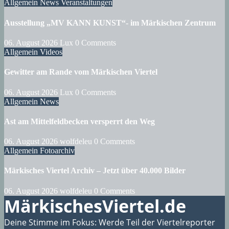
Allgemein
News
Veranstaltungen
Ausstellung „MV KANN KUNST“- im Märkischen Zentrum
06. August 2026
Lux
0 Comments
Allgemein
Videos
Gewitter am Rande vom Märkischen Viertel
06. August 2026
Lux
0 Comments
Allgemein
News
Ast am Mittelfeldbecken versperrt den Weg
06. August 2026
wolfdeleu
0 Comments
Allgemein
Fotoarchiv
Märkisches Viertel Archiv – Jetzt über 40.000 Bilder
06. August 2026
wolfdeleu
0 Comments
MärkischesViertel.de
Deine Stimme im Fokus: Werde Teil der Viertelreporter