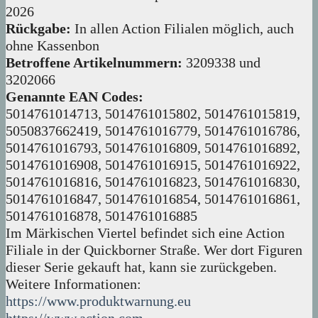
2026
Rückgabe:
In allen Action Filialen möglich, auch
ohne Kassenbon
Betroffene Artikelnummern:
3209338 und
3202066
Genannte EAN Codes:
5014761014713, 5014761015802, 5014761015819,
5050837662419, 5014761016779, 5014761016786,
5014761016793, 5014761016809, 5014761016892,
5014761016908, 5014761016915, 5014761016922,
5014761016816, 5014761016823, 5014761016830,
5014761016847, 5014761016854, 5014761016861,
5014761016878, 5014761016885
Im Märkischen Viertel befindet sich eine Action
Filiale in der Quickborner Straße. Wer dort Figuren
dieser Serie gekauft hat, kann sie zurückgeben.
Weitere Informationen:
https://www.produktwarnung.eu