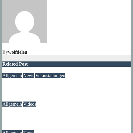
By
wolfdeleu
Related Post
Allgemein
News
Veranstaltungen
Ausstellung „MV KANN KUNST“- im Märkischen Zentrum
06. August 2026
Lux
Allgemein
Videos
Gewitter am Rande vom Märkischen Viertel
06. August 2026
Lux
Allgemein
News