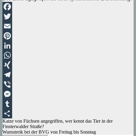
Facebook
Twitter
Email
Pinterest
LinkedIn
WhatsApp
XING
Telegram
Viber
Messenger
Tumblr
Beitragsnavigation
Katze von Füchsen angegriffen, wer kennt das Tier in der
Teilen
Finsterwalder Straße?
Warnstreik bei der BVG von Freitag bis Sonntag