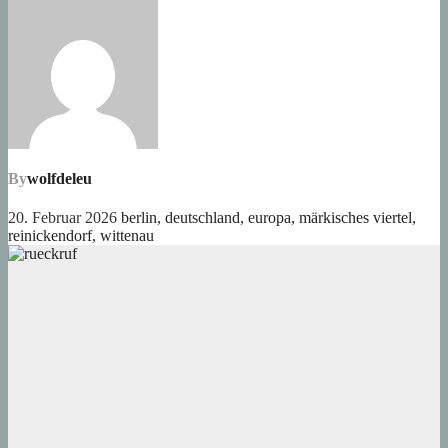
By
wolfdeleu
20. Februar 2026
berlin
,
deutschland
,
europa
,
märkisches viertel
,
reinickendorf
,
wittenau