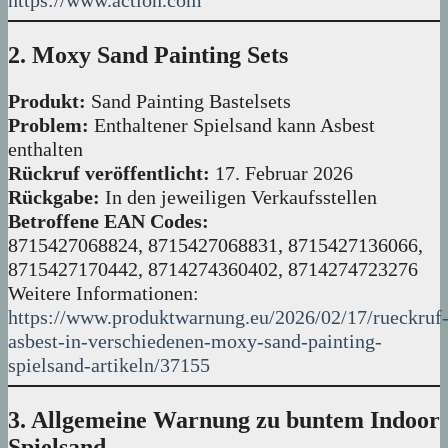
https://www.action.com
2. Moxy Sand Painting Sets
Produkt:
Sand Painting Bastelsets
Problem:
Enthaltener Spielsand kann Asbest
enthalten
Rückruf veröffentlicht:
17. Februar 2026
Rückgabe:
In den jeweiligen Verkaufsstellen
Betroffene EAN Codes:
8715427068824, 8715427068831, 8715427136066,
8715427170442, 8714274360402, 8714274723276
Weitere Informationen:
https://www.produktwarnung.eu/2026/02/17/rueckruf
asbest-in-verschiedenen-moxy-sand-painting-
spielsand-artikeln/37155
3. Allgemeine Warnung zu buntem Indoor
Spielsand