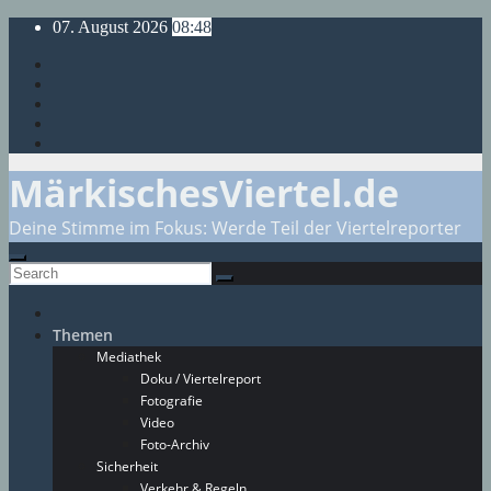
Skip
07. August 2026
08:48
to
content
MärkischesViertel.de
Deine Stimme im Fokus: Werde Teil der Viertelreporter
Themen
Mediathek
Doku / Viertelreport
Fotografie
Video
Foto-Archiv
Sicherheit
Verkehr & Regeln