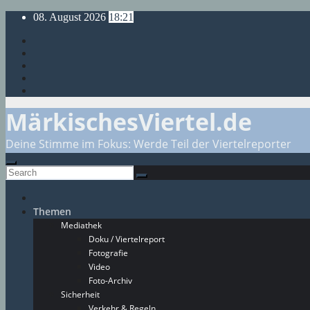
Skip
08. August 2026
18:21
to
content
MärkischesViertel.de
Deine Stimme im Fokus: Werde Teil der Viertelreporter
Themen
Mediathek
Doku / Viertelreport
Fotografie
Video
Foto-Archiv
Sicherheit
Verkehr & Regeln