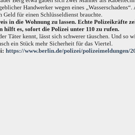
lauer Berg etwa gaben sich zwei Männer als Kabeltechn
n angeblicher Handwerker wegen eines „Wasserschadens“
 Geld für einen Schlüsseldienst brauchte.
weis in die Wohnung zu lassen. Echte Polizeikräfte
 hilft es, sofort die Polizei unter 110 zu rufen.
r Täter kennt, lässt sich schwerer täuschen. Und so wie
ch ein Stück mehr Sicherheit für das Viertel.
ei:
https://www.berlin.de/polizei/polizeimeldungen/