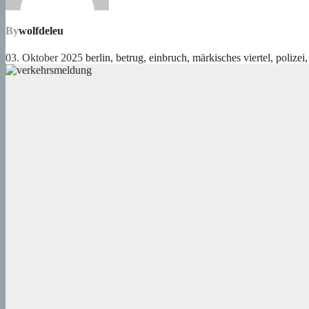
By
wolfdeleu
03. Oktober 2025
berlin
,
betrug
,
einbruch
,
märkisches viertel
,
polizei