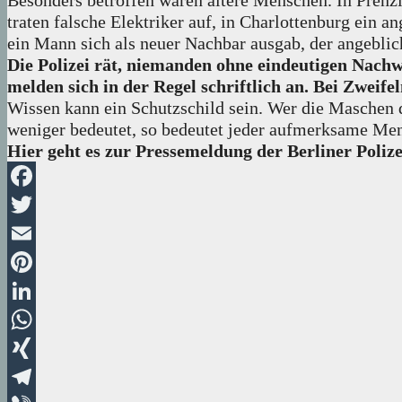
Besonders betroffen waren ältere Menschen. In Prenz
traten falsche Elektriker auf, in Charlottenburg ei
ein Mann sich als neuer Nachbar ausgab, der angeblich
Die Polizei rät, niemanden ohne eindeutigen Nach
melden sich in der Regel schriftlich an. Bei Zweifeln
Wissen kann ein Schutzschild sein. Wer die Maschen de
weniger bedeutet, so bedeutet jeder aufmerksame Mens
Hier geht es zur Pressemeldung der Berliner Poliz
Facebook
Twitter
Email
Pinterest
LinkedIn
WhatsApp
XING