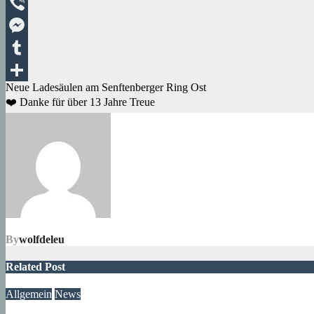
Telegram
Viber
Messenger
Tumblr
Beitragsnavigation
Neue Ladesäulen am Senftenberger Ring Ost
Teilen
❤️ Danke für über 13 Jahre Treue
By
wolfdeleu
Related Post
Allgemein
News