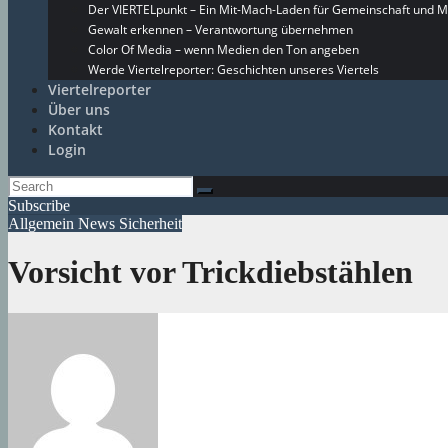
Der VIERTELpunkt – Ein Mit-Mach-Laden für Gemeinschaft und M
Gewalt erkennen – Verantwortung übernehmen
Color Of Media – wenn Medien den Ton angeben
Werde Viertelreporter: Geschichten unseres Viertels
Viertelreporter
Über uns
Kontakt
Login
Subscribe
Allgemein
News
Sicherheit
Vorsicht vor Trickdiebstählen