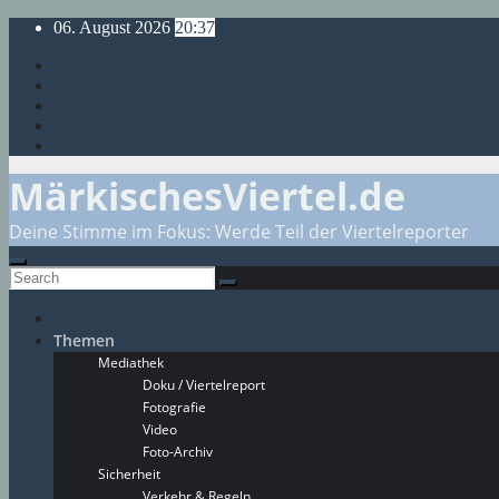
Skip
06. August 2026
20:37
to
content
MärkischesViertel.de
Deine Stimme im Fokus: Werde Teil der Viertelreporter
Themen
Mediathek
Doku / Viertelreport
Fotografie
Video
Foto-Archiv
Sicherheit
Verkehr & Regeln