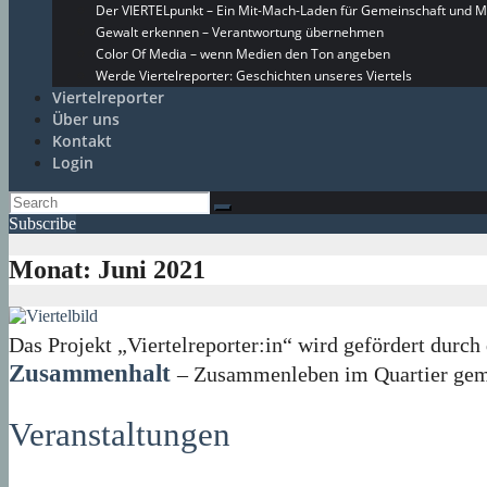
Der VIERTELpunkt – Ein Mit-Mach-Laden für Gemeinschaft und M
Gewalt erkennen – Verantwortung übernehmen
Color Of Media – wenn Medien den Ton angeben
Werde Viertelreporter: Geschichten unseres Viertels
Viertelreporter
Über uns
Kontakt
Login
Subscribe
Monat:
Juni 2021
Das Projekt „Viertelreporter:in“ wird gefördert du
Zusammenhalt
– Zusammenleben im Quartier geme
Veranstaltungen