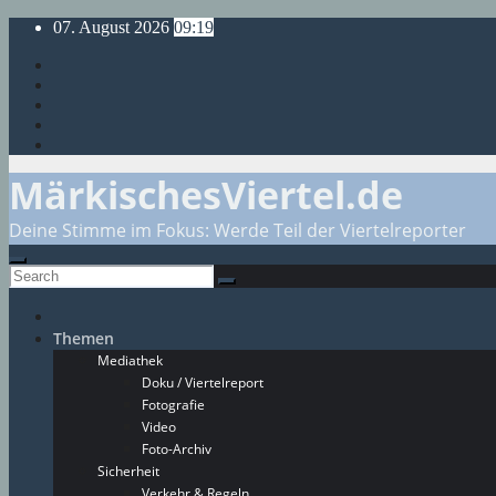
Skip
07. August 2026
09:19
to
content
MärkischesViertel.de
Deine Stimme im Fokus: Werde Teil der Viertelreporter
Themen
Mediathek
Doku / Viertelreport
Fotografie
Video
Foto-Archiv
Sicherheit
Verkehr & Regeln