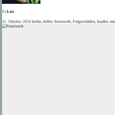
By
Lux
31. Oktober 2024
berlin
,
böller
,
feuerwerk
,
Folgeschäden
,
knaller
,
mär