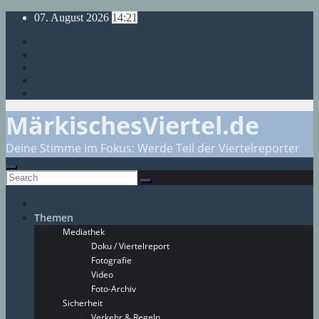
Skip
07. August 2026
14:21
to
content
MärkischesViertel.de
Deine Stimme im Fokus: Werde Teil der Viertelreporter
Themen
Mediathek
Doku / Viertelreport
Fotografie
Video
Foto-Archiv
Sicherheit
Verkehr & Regeln