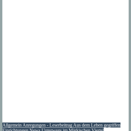
Allgemein
Anregungen - Leserbeitrag
Aus dem Leben gegriffen
Einrichtungen
News
Unterwegs im Märkischen Viertel