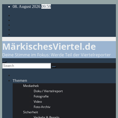
Skip
08. August 2026
09:59
to
content
MärkischesViertel.de
Deine Stimme im Fokus: Werde Teil der Viertelreporter
Themen
Mediathek
Doku / Viertelreport
Fotografie
Video
Foto-Archiv
Sicherheit
Verkehr & Regeln