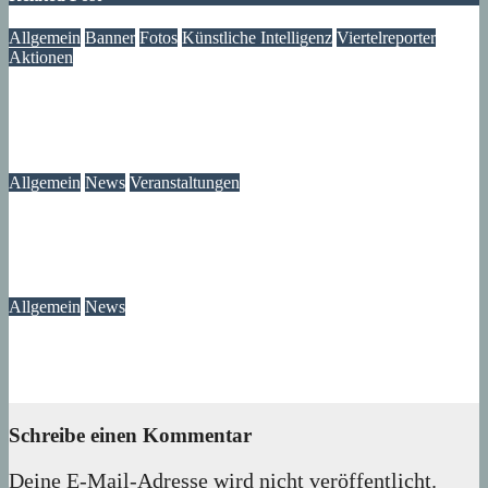
Allgemein
Banner
Fotos
Künstliche Intelligenz
Viertelreporter
Aktionen
Ein Fenster in die Vergangenheit: Wir restaurieren Historische
Aufnahmen aus dem Märkischen Viertel
09. August 2026
Lux
Allgemein
News
Veranstaltungen
Modegeschichte zum Selbermachen: Kreative Workshopreihe
startet im Märkischen Viertel
08. August 2026
wolfdeleu
Allgemein
News
Das Verschwinden der Telefonzellen im Märkischen Viertel
08. August 2026
wolfdeleu
Schreibe einen Kommentar
Deine E-Mail-Adresse wird nicht veröffentlicht.