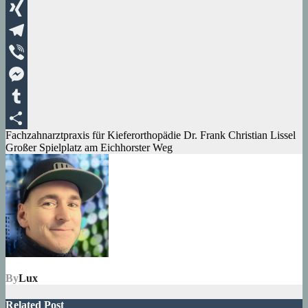
WhatsApp
XING
Telegram
Viber
Messenger
Tumblr
Beitragsnavigation
Fachzahnarztpraxis für Kieferorthopädie Dr. Frank Christian Lissel
Teilen
Großer Spielplatz am Eichhorster Weg
By
Lux
Related Post