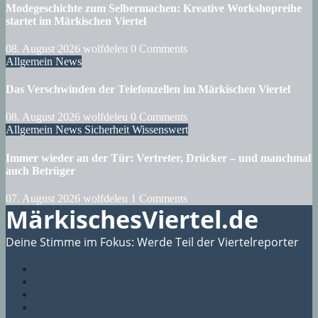
Modegeschichte zum Selbermachen: Kreative Workshopreihe
startet im Märkischen Viertel
08. August 2026
wolfdeleu
0 Comments
Allgemein
News
Das Verschwinden der Telefonzellen im Märkischen Viertel
08. August 2026
wolfdeleu
0 Comments
Allgemein
News
Sicherheit
Wissenswert
Immer wieder an der Tür: Vertreter, Drücker – und manchmal
auch Betrüger
07. August 2026
wolfdeleu
1 Comments
MärkischesViertel.de
Deine Stimme im Fokus: Werde Teil der Viertelreporter