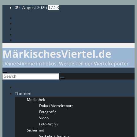
Skip
09. August 2026
17:53
to
content
MärkischesViertel.de
Deine Stimme im Fokus: Werde Teil der Viertelreporter
Themen
Mediathek
Doku / Viertelreport
Fotografie
Video
Foto-Archiv
Sicherheit
Verkehr & Regeln