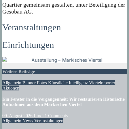
Quartier gemeinsam gestalten, unter Beteiligung der
Gesobau AG.
Veranstaltungen
Einrichtungen
Weitere Beiträge
Allgemein
Banner
Fotos
Künstliche Intelligenz
Viertelreporter
Aktionen
Ein Fenster in die Vergangenheit: Wir restaurieren Historische
Aufnahmen aus dem Märkischen Viertel
09. August 2026
Lux
21 Comments
Allgemein
News
Veranstaltungen