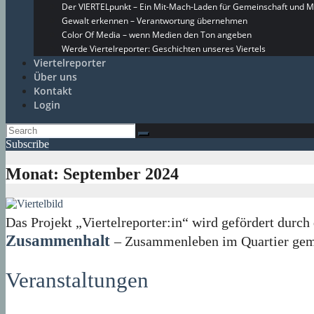
Der VIERTELpunkt – Ein Mit-Mach-Laden für Gemeinschaft und M
Gewalt erkennen – Verantwortung übernehmen
Color Of Media – wenn Medien den Ton angeben
Werde Viertelreporter: Geschichten unseres Viertels
Viertelreporter
Über uns
Kontakt
Login
Subscribe
Monat:
September 2024
Das Projekt „Viertelreporter:in“ wird gefördert du
Zusammenhalt
– Zusammenleben im Quartier geme
Veranstaltungen