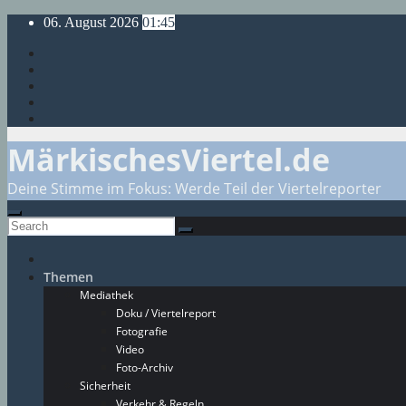
Skip
06. August 2026
01:45
to
content
MärkischesViertel.de
Deine Stimme im Fokus: Werde Teil der Viertelreporter
Themen
Mediathek
Doku / Viertelreport
Fotografie
Video
Foto-Archiv
Sicherheit
Verkehr & Regeln