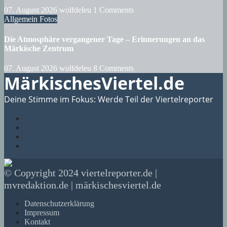
07. August 2026
wolfdeleu
1 Comments
Allgemein
Fotos
Die Atmosphäre vergangener Tage – Erinnerungen an das
Märkische Zentrum
07. August 2026
wolfdeleu
8 Comments
MärkischesViertel.de
Deine Stimme im Fokus: Werde Teil der Viertelreporter
© Copyright 2024 viertelreporter.de |
mvredaktion.de | märkischesviertel.de
Datenschutzerklärung
Impressum
Kontakt