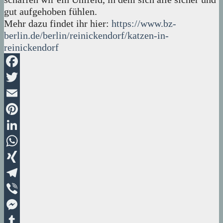
gut aufgehoben fühlen.
Mehr dazu findet ihr hier:
https://www.bz-
berlin.de/berlin/reinickendorf/katzen-in-
reinickendorf
Facebook
Twitter
Email
Pinterest
LinkedIn
WhatsApp
XING
Telegram
Viber
Messenger