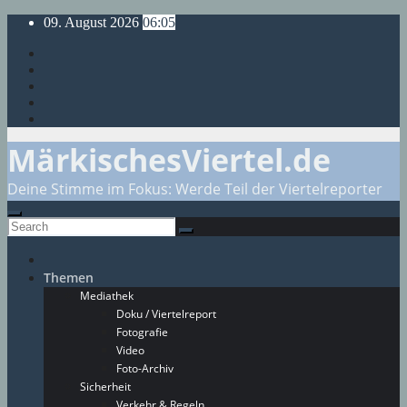
Skip
09. August 2026
06:05
to
content
MärkischesViertel.de
Deine Stimme im Fokus: Werde Teil der Viertelreporter
Themen
Mediathek
Doku / Viertelreport
Fotografie
Video
Foto-Archiv
Sicherheit
Verkehr & Regeln