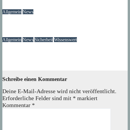
08. August 2026
wolfdeleu
Allgemein
News
Das Verschwinden der Telefonzellen im Märkischen Viertel
08. August 2026
wolfdeleu
Allgemein
News
Sicherheit
Wissenswert
Immer wieder an der Tür: Vertreter, Drücker – und manchmal
auch Betrüger
07. August 2026
wolfdeleu
Schreibe einen Kommentar
Deine E-Mail-Adresse wird nicht veröffentlicht.
Erforderliche Felder sind mit
*
markiert
Kommentar
*