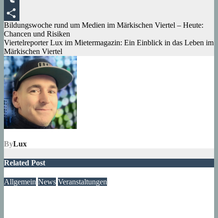
Tumblr
Beitragsnavigation
Bildungswoche rund um Medien im Märkischen Viertel – Heute:
Teilen
Chancen und Risiken
Viertelreporter Lux im Mietermagazin: Ein Einblick in das Leben im
Märkischen Viertel
By
Lux
Related Post
Allgemein
News
Veranstaltungen
Modegeschichte zum Selbermachen: Kreative Workshopreihe
startet im Märkischen Viertel