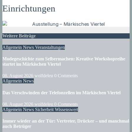
Einrichtungen
Weitere Beiträge
Allgemein
News
Veranstaltungen
Modegeschichte zum Selbermachen: Kreative Workshopreihe
startet im Märkischen Viertel
08. August 2026
wolfdeleu
0 Comments
Allgemein
News
Das Verschwinden der Telefonzellen im Märkischen Viertel
08. August 2026
wolfdeleu
0 Comments
Allgemein
News
Sicherheit
Wissenswert
Immer wieder an der Tür: Vertreter, Drücker – und manchmal
auch Betrüger