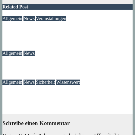
Related Post
Allgemein
News
Veranstaltungen
Modegeschichte zum Selbermachen: Kreative Workshopreihe
startet im Märkischen Viertel
08. August 2026
wolfdeleu
Allgemein
News
Das Verschwinden der Telefonzellen im Märkischen Viertel
08. August 2026
wolfdeleu
Allgemein
News
Sicherheit
Wissenswert
Immer wieder an der Tür: Vertreter, Drücker – und manchmal
auch Betrüger
07. August 2026
wolfdeleu
Schreibe einen Kommentar