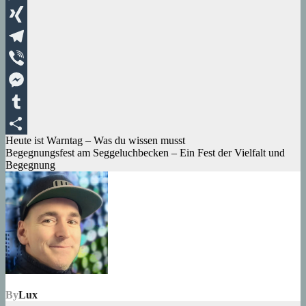
WhatsApp
XING
Telegram
Viber
Messenger
Tumblr
Beitragsnavigation
Heute ist Warntag – Was du wissen musst
Teilen
Begegnungsfest am Seggeluchbecken – Ein Fest der Vielfalt und
Begegnung
By
Lux