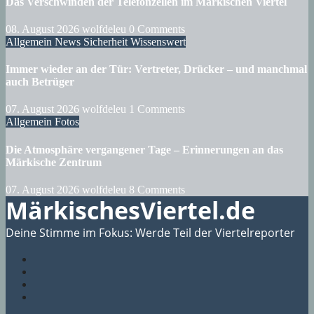
Das Verschwinden der Telefonzellen im Märkischen Viertel
08. August 2026
wolfdeleu
0 Comments
Allgemein
News
Sicherheit
Wissenswert
Immer wieder an der Tür: Vertreter, Drücker – und manchmal
auch Betrüger
07. August 2026
wolfdeleu
1 Comments
Allgemein
Fotos
Die Atmosphäre vergangener Tage – Erinnerungen an das
Märkische Zentrum
07. August 2026
wolfdeleu
8 Comments
MärkischesViertel.de
Deine Stimme im Fokus: Werde Teil der Viertelreporter