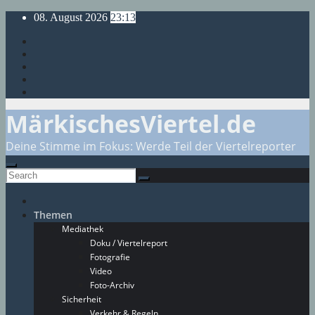
Skip
08. August 2026
23:13
to
content
MärkischesViertel.de
Deine Stimme im Fokus: Werde Teil der Viertelreporter
Themen
Mediathek
Doku / Viertelreport
Fotografie
Video
Foto-Archiv
Sicherheit
Verkehr & Regeln