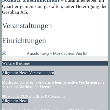
– Zusammenleben im
Quartier gemeinsam gestalten, unter Beteiligung der
Gesobau AG.
Veranstaltungen
Einrichtungen
Weitere Beiträge
Allgemein
News
Veranstaltungen
Modegeschichte zum Selbermachen: Kreative Workshopreihe
startet im Märkischen Viertel
08. August 2026
wolfdeleu
0 Comments
Allgemein
News