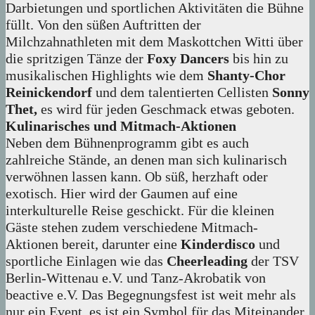
Darbietungen und sportlichen Aktivitäten die Bühne
füllt. Von den süßen Auftritten der
Milchzahnathleten mit dem Maskottchen Witti über
die spritzigen Tänze der
Foxy Dancers
bis hin zu
musikalischen Highlights wie dem
Shanty-Chor
Reinickendorf
und dem talentierten Cellisten
Sonny
Thet,
es wird für jeden Geschmack etwas geboten.
Kulinarisches und Mitmach-Aktionen
Neben dem Bühnenprogramm gibt es auch
zahlreiche Stände, an denen man sich kulinarisch
verwöhnen lassen kann. Ob süß, herzhaft oder
exotisch. Hier wird der Gaumen auf eine
interkulturelle Reise geschickt. Für die kleinen
Gäste stehen zudem verschiedene Mitmach-
Aktionen bereit, darunter eine
Kinderdisco
und
sportliche Einlagen wie das
Cheerleading
der TSV
Berlin-Wittenau e.V. und Tanz-Akrobatik von
beactive e.V. Das Begegnungsfest ist weit mehr als
nur ein Event, es ist ein Symbol für das Miteinander