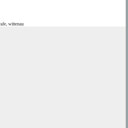
rafe
,
wittenau