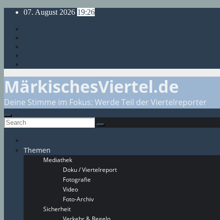
Skip
07. August 2026
19:26
to
content
MärkischesViertel.de
Deine Stimme im Fokus: Werde Teil der Viertelreporter
Themen
Mediathek
Doku / Viertelreport
Fotografie
Video
Foto-Archiv
Sicherheit
Verkehr & Regeln