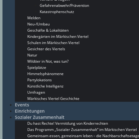
Gefahrenabwehr/Prävention
Katastrophenschutz
Melden
Neu-/Umbau
Geschäfte & Lokalitäten
Kindergärten im Märkischen Viertel
Schulen im Märkischen Viertel
Gesichter des Viertels
Natur
Wildtier in Not, was tun?
Spielplätze
Himmelsphänomene
Partylokations
Künstliche Intelligenz
Umfragen
Märkisches Viertel Geschichte
Events
Einrichtungen
Sozialer Zusammenhalt
Du hast Rechte! Vermittlung von Kinderrechten
Das Programm „Sozialer Zusammenhalt“ im Märkischen Viertel
Gemeinsam essen, gemeinsam leben – die Nachbarschaftsetage 