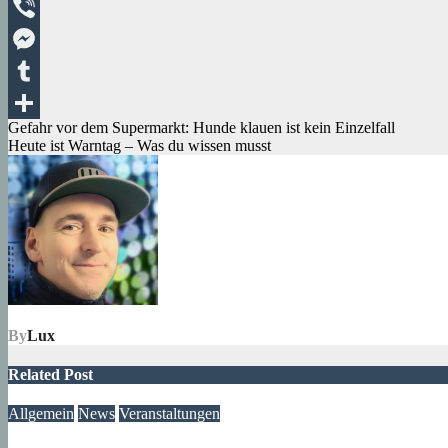
Telegram
Viber
Messenger
Tumblr
Beitragsnavigation
Gefahr vor dem Supermarkt: Hunde klauen ist kein Einzelfall
Teilen
Heute ist Warntag – Was du wissen musst
By
Lux
Related Post
Allgemein
News
Veranstaltungen