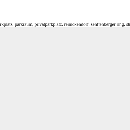
rkplatz
,
parkraum
,
privatparkplatz
,
reinickendorf
,
senftenberger ring
,
st