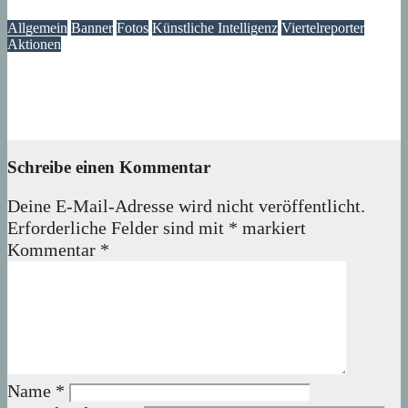
05. August 2026
Lux
Allgemein
Banner
Fotos
Künstliche Intelligenz
Viertelreporter
Aktionen
Ein Fenster in die Vergangenheit: Wir restaurieren Historische
Aufnahmen aus dem Märkischen Viertel
04. August 2026
Lux
Schreibe einen Kommentar
Deine E-Mail-Adresse wird nicht veröffentlicht.
Erforderliche Felder sind mit
*
markiert
Kommentar
*
Name
*