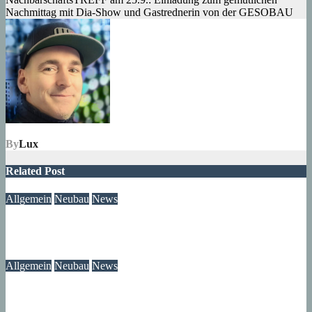
Nachmittag mit Dia-Show und Gastrednerin von der GESOBAU
By
Lux
Related Post
Allgemein
Neubau
News
Neubau-Update: Wohnprojekt am Wilhelmsruher Damm
05. August 2026
wolfdeleu
Allgemein
Neubau
News
Wir wissen jetzt, was mit unserem Brunnen passiert ist