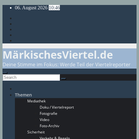
Skip
06. August 2026
10:46
to
content
MärkischesViertel.de
Deine Stimme im Fokus: Werde Teil der Viertelreporter
Themen
Mediathek
Doku / Viertelreport
Fotografie
Video
Foto-Archiv
Sicherheit
Verkehr & Regeln