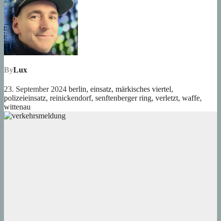
By
Lux
23. September 2024
berlin
,
einsatz
,
märkisches viertel
,
polizeieinsatz
,
reinickendorf
,
senftenberger ring
,
verletzt
,
waffe
,
wittenau