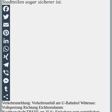
Stadtteilen sogar sicherer ist.
Facebook
Twitter
Email
Pinterest
LinkedIn
WhatsApp
XING
Telegram
Viber
Messenger
Tumblr
Beitragsnavigation
Verkehrsmeldung: Verkehrsunfall am U-Bahnhof Wittenau:
Teilen
Vollsperrung Richtung Eichborndamm
NachbarschaftsTREFF am 25.9.: Einladung zum gemütlichen