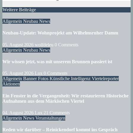
Weitere Beiträge
Allgemein
Neubau
News
Neubau-Update: Wohnprojekt am Wilhelmsruher Damm
05. August 2026
wolfdeleu
0 Comments
Allgemein
Neubau
News
Wir wissen jetzt, was mit unserem Brunnen passiert ist
05. August 2026
Lux
0 Comments
Allgemein
Banner
Fotos
Künstliche Intelligenz
Viertelreporter
Aktionen
Ein Fenster in die Vergangenheit: Wir restaurieren Historische
Aufnahmen aus dem Märkischen Viertel
04. August 2026
Lux
21 Comments
Allgemein
News
Veranstaltungen
Reden wir darüber – Reinickendorf kommt ins Gespräch