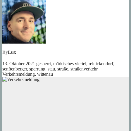
By
Lux
13. Oktober 2021
gesperrt
,
märkisches viertel
,
reinickendorf
,
senftenberger
,
sperrung
,
stau
,
straße
,
straßenverkehr
,
Verkehrsmeldung
,
wittenau