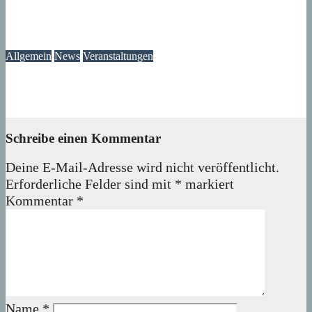
Die Atmosphäre vergangener Tage – Erinnerungen an das
Märkische Zentrum
07. August 2026
wolfdeleu
Allgemein
News
Veranstaltungen
Ausstellung „MV KANN KUNST“- im Märkischen Zentrum
06. August 2026
Lux
Schreibe einen Kommentar
Deine E-Mail-Adresse wird nicht veröffentlicht.
Erforderliche Felder sind mit
*
markiert
Kommentar
*
Name
*