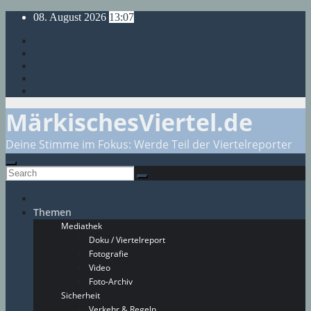
Skip
08. August 2026
13:07
to
content
MärkischesViertel.de
Deine Stimme im Fokus: Werde Teil der Viertelreporter
Themen
Mediathek
Doku / Viertelreport
Fotografie
Video
Foto-Archiv
Sicherheit
Verkehr & Regeln