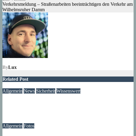
Verkehrsmeldung – Straßenarbeiten beeinträchtigen den Verkehr am
Wilhelmsruher Damm
By
Lux
Related Post
Allgemein
News
Sicherheit
Wissenswert
Immer wieder an der Tür: Vertreter, Drücker – und manchmal
auch Betrüger
07. August 2026
wolfdeleu
Allgemein
Fotos