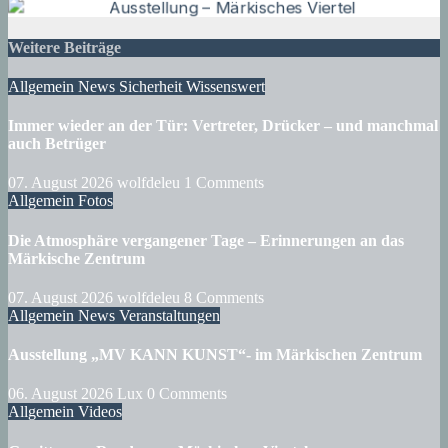
Weitere Beiträge
Allgemein
News
Sicherheit
Wissenswert
Immer wieder an der Tür: Vertreter, Drücker – und manchmal
auch Betrüger
07. August 2026
wolfdeleu
1 Comments
Allgemein
Fotos
Die Atmosphäre vergangener Tage – Erinnerungen an das
Märkische Zentrum
07. August 2026
wolfdeleu
8 Comments
Allgemein
News
Veranstaltungen
Ausstellung „MV KANN KUNST“- im Märkischen Zentrum
06. August 2026
Lux
0 Comments
Allgemein
Videos