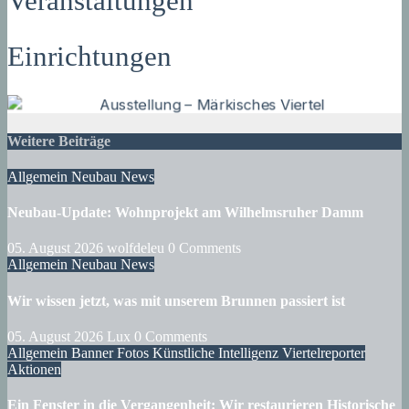
Veranstaltungen
Einrichtungen
Weitere Beiträge
Allgemein
Neubau
News
Neubau-Update: Wohnprojekt am Wilhelmsruher Damm
05. August 2026
wolfdeleu
0 Comments
Allgemein
Neubau
News
Wir wissen jetzt, was mit unserem Brunnen passiert ist
05. August 2026
Lux
0 Comments
Allgemein
Banner
Fotos
Künstliche Intelligenz
Viertelreporter
Aktionen
Ein Fenster in die Vergangenheit: Wir restaurieren Historische