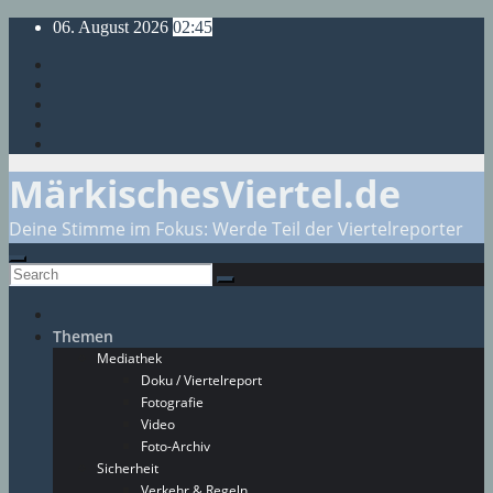
Skip
06. August 2026
02:45
to
content
MärkischesViertel.de
Deine Stimme im Fokus: Werde Teil der Viertelreporter
Themen
Mediathek
Doku / Viertelreport
Fotografie
Video
Foto-Archiv
Sicherheit
Verkehr & Regeln