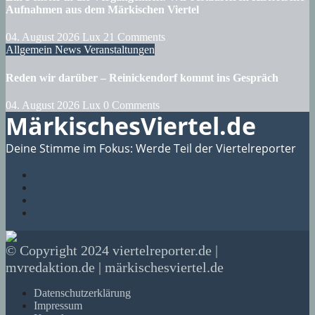
Aufnahmen aus dem Märkischen Viertel
04. August 2026
Lux
21 Comments
Allgemein
News
Veranstaltungen
Reden wir darüber – Reinickendorf kommt ins Gespräch
04. August 2026
Lux
0 Comments
MärkischesViertel.de
Deine Stimme im Fokus: Werde Teil der Viertelreporter
© Copyright 2024 viertelreporter.de |
mvredaktion.de | märkischesviertel.de
Datenschutzerklärung
Impressum