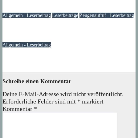
10. Januar 2024
Lux
Allgemein - Leserbeitrag
Leserbeiträge
Zeugenaufruf - Leserbeitrag
Dieb bekommt Muffensausen: Kinderfahrrad kehrt zurück
05. Oktober 2023
Verena
Allgemein - Leserbeitrag
Was ist das??? – Leserbeitrag
23. August 2023
Seven
Schreibe einen Kommentar
Deine E-Mail-Adresse wird nicht veröffentlicht.
Erforderliche Felder sind mit
*
markiert
Kommentar
*