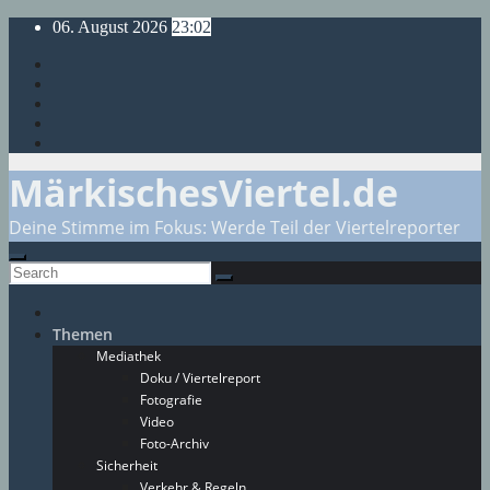
Skip
06. August 2026
23:02
to
content
MärkischesViertel.de
Deine Stimme im Fokus: Werde Teil der Viertelreporter
Themen
Mediathek
Doku / Viertelreport
Fotografie
Video
Foto-Archiv
Sicherheit
Verkehr & Regeln