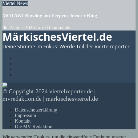
Viertel
News
MOTAWI Bowling am Zerpenschleuser Ring
06. August 2026
Lux
0 Comments
MärkischesViertel.de
Deine Stimme im Fokus: Werde Teil der Viertelreporter
© Copyright 2024 viertelreporter.de |
mvredaktion.de | märkischesviertel.de
Datenschutzerklärung
Impressum
Kontakt
Die MV Redaktion
Wir verwenden Cookies, um die einwandfreie Funktion unserer