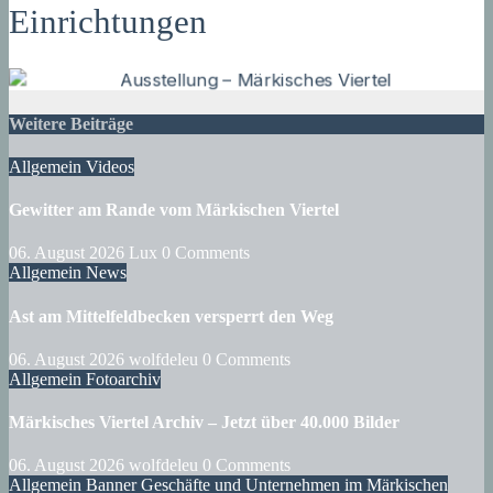
Einrichtungen
Weitere Beiträge
Allgemein
Videos
Gewitter am Rande vom Märkischen Viertel
06. August 2026
Lux
0 Comments
Allgemein
News
Ast am Mittelfeldbecken versperrt den Weg
06. August 2026
wolfdeleu
0 Comments
Allgemein
Fotoarchiv
Märkisches Viertel Archiv – Jetzt über 40.000 Bilder
06. August 2026
wolfdeleu
0 Comments
Allgemein
Banner
Geschäfte und Unternehmen im Märkischen