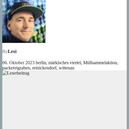
By
Lexi
06. Oktober 2023
berlin
,
märkisches viertel
,
Müllsammelaktion
,
packereigraben
,
reinickendorf
,
wittenau