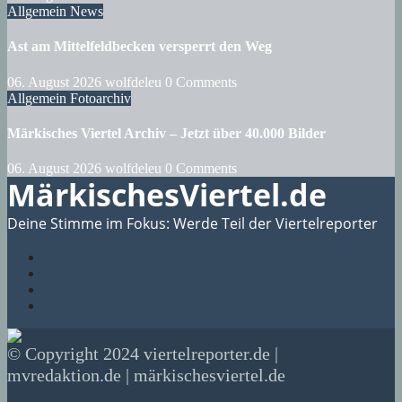
Allgemein
News
Ast am Mittelfeldbecken versperrt den Weg
06. August 2026
wolfdeleu
0 Comments
Allgemein
Fotoarchiv
Märkisches Viertel Archiv – Jetzt über 40.000 Bilder
06. August 2026
wolfdeleu
0 Comments
MärkischesViertel.de
Deine Stimme im Fokus: Werde Teil der Viertelreporter
© Copyright 2024 viertelreporter.de |
mvredaktion.de | märkischesviertel.de