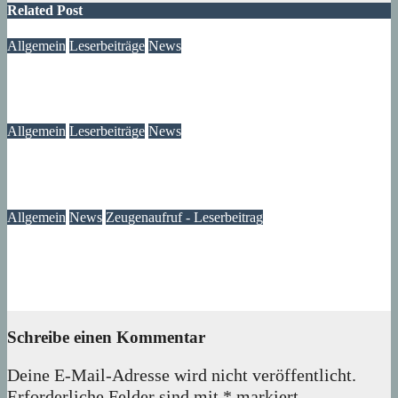
Related Post
Allgemein
Leserbeiträge
News
Wo darf man noch grillen? Leserfrage
02. August 2026
wolfdeleu
Allgemein
Leserbeiträge
News
DAB im MV: Eine Leserfrage zum Radioempfang
13. Juni 2026
wolfdeleu
Allgemein
News
Zeugenaufruf - Leserbeitrag
Zeugenaufruf: Katalysator-Diebstahl in der Nacht vom 6. auf
den 7. März
08. März 2025
wolfdeleu
Schreibe einen Kommentar
Deine E-Mail-Adresse wird nicht veröffentlicht.
Erforderliche Felder sind mit
*
markiert