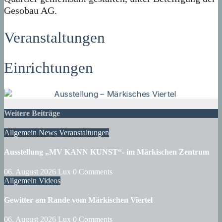
Gesobau AG.
Veranstaltungen
Einrichtungen
Weitere Beiträge
Allgemein
News
Veranstaltungen
Ausstellung „MV KANN KUNST“- im Märkischen Zentrum
06. August 2026
Lux
0 Comments
Allgemein
Videos
Gewitter am Rande vom Märkischen Viertel
06. August 2026
Lux
0 Comments