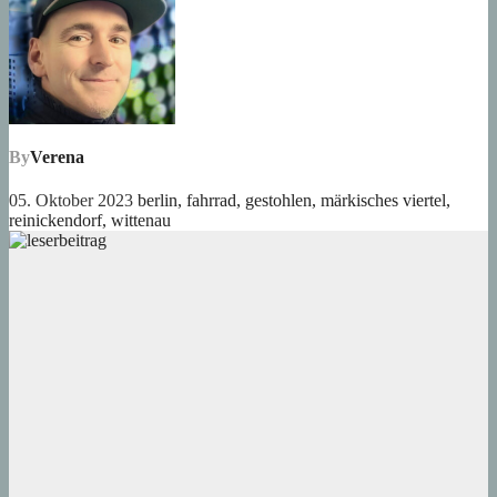
By
Verena
05. Oktober 2023
berlin
,
fahrrad
,
gestohlen
,
märkisches viertel
,
reinickendorf
,
wittenau