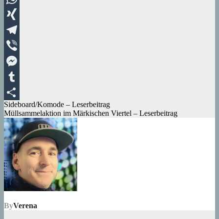
WhatsApp
XING
Telegram
Viber
Messenger
Tumblr
Beitragsnavigation
Sideboard/Komode – Leserbeitrag
Teilen
Müllsammelaktion im Märkischen Viertel – Leserbeitrag
By
Verena