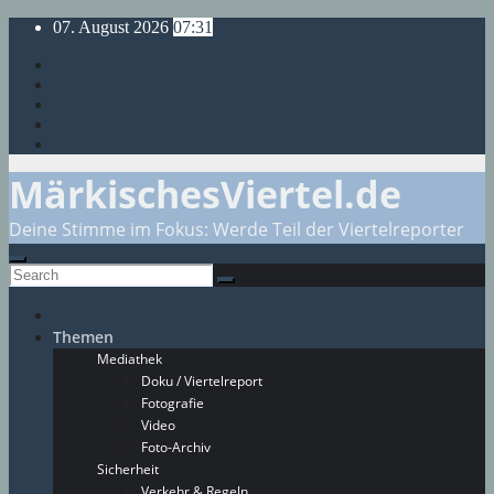
Skip
07. August 2026
07:31
to
content
MärkischesViertel.de
Deine Stimme im Fokus: Werde Teil der Viertelreporter
Themen
Mediathek
Doku / Viertelreport
Fotografie
Video
Foto-Archiv
Sicherheit
Verkehr & Regeln