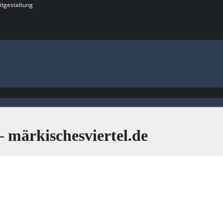
itgestaltung
– märkischesviertel.de