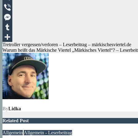
Telegram
Viber
Messenger
Tumblr
Beitragsnavigation
Tretroller vergessen/verloren – Leserbeitrag – märkischesviertel.de
Teilen
Warum heißt das Märkische Viertel „Märkisches Viertel“? – Leserbeit
By
Lidka
Related Post
Allgemein
Allgemein - Leserbeitrag