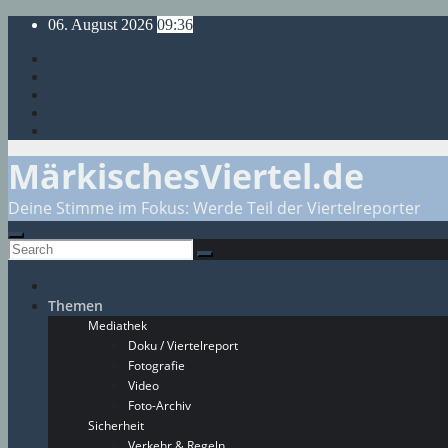
Skip
06. August 2026
09:36
to
content
MärkischesViertel.de
Deine Stimme im Fokus: Werde Teil der Viertelreporter
Themen
Mediathek
Doku / Viertelreport
Fotografie
Video
Foto-Archiv
Sicherheit
Verkehr & Regeln