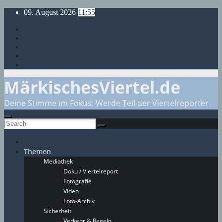
Skip
09. August 2026
11:55
to
content
MärkischesViertel.de
Deine Stimme im Fokus: Werde Teil der Viertelreporter
Themen
Mediathek
Doku / Viertelreport
Fotografie
Video
Foto-Archiv
Sicherheit
Verkehr & Regeln