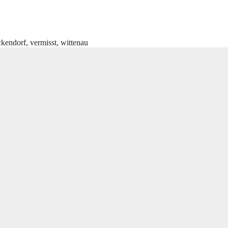
ckendorf
,
vermisst
,
wittenau