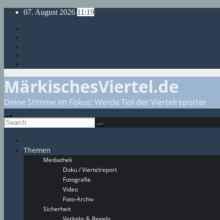
Skip
07. August 2026
11:19
to
content
MärkischesViertel.de
Deine Stimme im Fokus: Werde Teil der Viertelreporter
Themen
Mediathek
Doku / Viertelreport
Fotografie
Video
Foto-Archiv
Sicherheit
Verkehr & Regeln