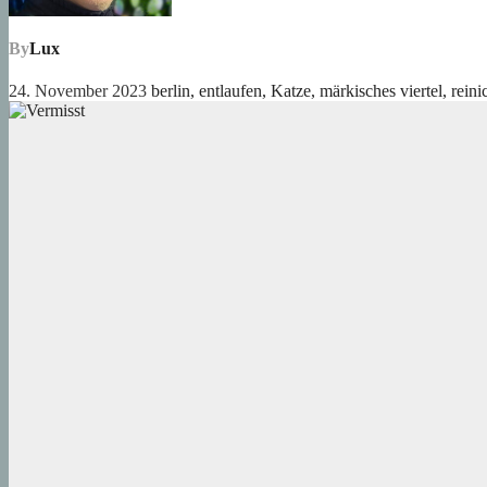
By
Lux
24. November 2023
berlin
,
entlaufen
,
Katze
,
märkisches viertel
,
reini