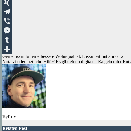
WhatsApp
XING
Telegram
Viber
Messenger
Tumblr
Beitragsnavigation
Gemeinsam für eine bessere Wohnqualität: Diskutiert mit am 6.12.
Teilen
Notarzt oder ärztliche Hilfe? Es gibt einen digitalen Ratgeber der Entl
By
Lux
Related Post