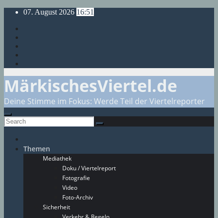
Skip
07. August 2026
16:51
to
content
MärkischesViertel.de
Deine Stimme im Fokus: Werde Teil der Viertelreporter
Themen
Mediathek
Doku / Viertelreport
Fotografie
Video
Foto-Archiv
Sicherheit
Verkehr & Regeln