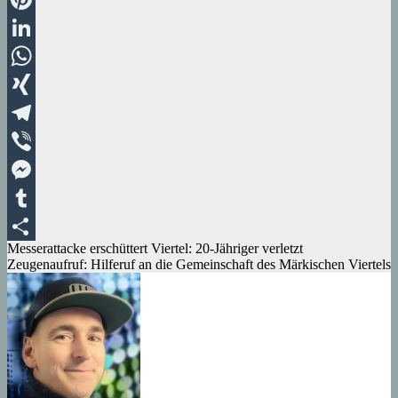
Pinterest
LinkedIn
WhatsApp
XING
Telegram
Viber
Messenger
Tumblr
Beitragsnavigation
Messerattacke erschüttert Viertel: 20-Jähriger verletzt
Teilen
Zeugenaufruf: Hilferuf an die Gemeinschaft des Märkischen Viertels