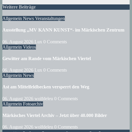
Weitere Beiträge
Allgemein
News
Veranstaltungen
Ausstellung „MV KANN KUNST“- im Märkischen Zentrum
06. August 2026
Lux
0 Comments
Allgemein
Videos
Gewitter am Rande vom Märkischen Viertel
06. August 2026
Lux
0 Comments
Allgemein
News
Ast am Mittelfeldbecken versperrt den Weg
06. August 2026
wolfdeleu
0 Comments
Allgemein
Fotoarchiv
Märkisches Viertel Archiv – Jetzt über 40.000 Bilder
06. August 2026
wolfdeleu
0 Comments