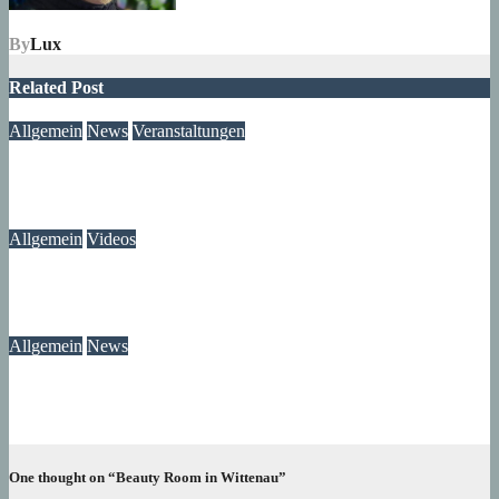
By
Lux
Related Post
Allgemein
News
Veranstaltungen
Ausstellung „MV KANN KUNST“- im Märkischen Zentrum
06. August 2026
Lux
Allgemein
Videos
Gewitter am Rande vom Märkischen Viertel
06. August 2026
Lux
Allgemein
News
Ast am Mittelfeldbecken versperrt den Weg
06. August 2026
wolfdeleu
One thought on “Beauty Room in Wittenau”