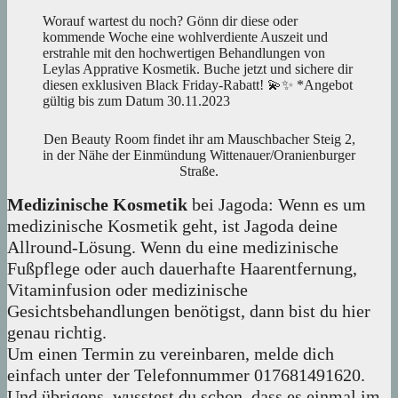
Worauf wartest du noch? Gönn dir diese oder
kommende Woche eine wohlverdiente Auszeit und
erstrahle mit den hochwertigen Behandlungen von
Leylas Apprative Kosmetik. Buche jetzt und sichere dir
diesen exklusiven Black Friday-Rabatt! 💫✨ *Angebot
gültig bis zum Datum 30.11.2023
Den Beauty Room findet ihr am Mauschbacher Steig 2,
in der Nähe der Einmündung Wittenauer/Oranienburger
Straße.
Medizinische Kosmetik
bei Jagoda: Wenn es um
medizinische Kosmetik geht, ist Jagoda deine
Allround-Lösung. Wenn du eine medizinische
Fußpflege oder auch dauerhafte Haarentfernung,
Vitaminfusion oder medizinische
Gesichtsbehandlungen benötigst, dann bist du hier
genau richtig.
Um einen Termin zu vereinbaren, melde dich
einfach unter der Telefonnummer 017681491620.
Und übrigens, wusstest du schon, dass es einmal im