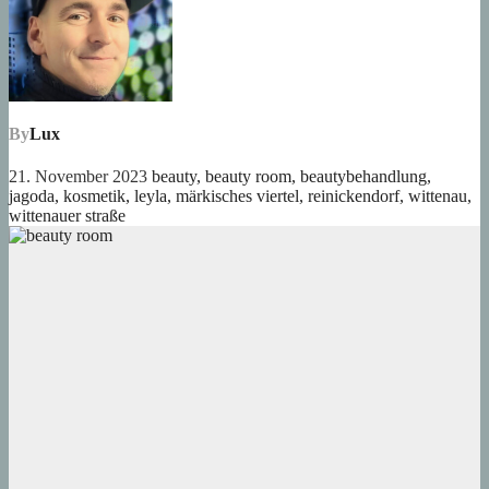
By
Lux
21. November 2023
beauty
,
beauty room
,
beautybehandlung
,
jagoda
,
kosmetik
,
leyla
,
märkisches viertel
,
reinickendorf
,
wittenau
,
wittenauer straße