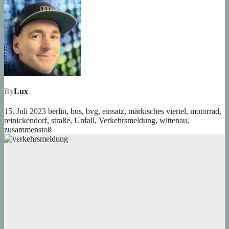
By
Lux
15. Juli 2023
berlin
,
bus
,
bvg
,
einsatz
,
märkisches viertel
,
motorrad
,
reinickendorf
,
straße
,
Unfall
,
Verkehrsmeldung
,
wittenau
,
zusammenstoß