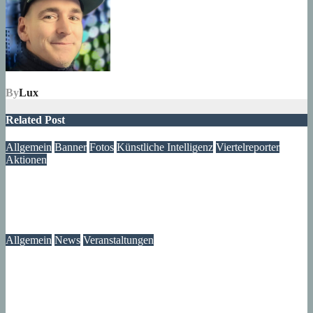
By
Lux
Related Post
Allgemein
Banner
Fotos
Künstliche Intelligenz
Viertelreporter
Aktionen
Ein Fenster in die Vergangenheit: Wir restaurieren Historische
Aufnahmen aus dem Märkischen Viertel
09. August 2026
Lux
Allgemein
News
Veranstaltungen
Modegeschichte zum Selbermachen: Kreative Workshopreihe
startet im Märkischen Viertel
08. August 2026
wolfdeleu