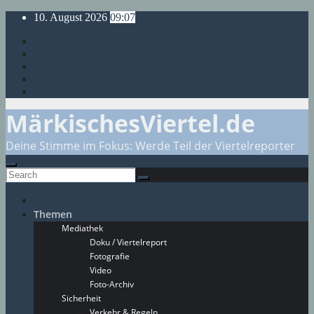
Skip
10. August 2026
09:07
to
content
MärkischesViertel.de
Deine Stimme im Fokus: Werde Teil der Viertelreporter
Themen
Mediathek
Doku / Viertelreport
Fotografie
Video
Foto-Archiv
Sicherheit
Verkehr & Regeln