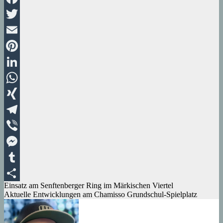
Facebook
Twitter
Email
Pinterest
LinkedIn
WhatsApp
XING
Telegram
Viber
Messenger
Tumblr
Beitragsnavigation
Einsatz am Senftenberger Ring im Märkischen Viertel
Teilen
Aktuelle Entwicklungen am Chamisso Grundschul-Spielplatz