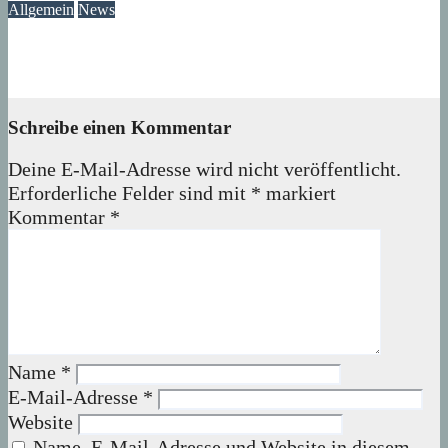
Allgemein
News
Das Verschwinden der Telefonzellen im Märkischen Viertel
08. August 2026
wolfdeleu
Schreibe einen Kommentar
Deine E-Mail-Adresse wird nicht veröffentlicht.
Erforderliche Felder sind mit
*
markiert
Kommentar
*
Name
*
E-Mail-Adresse
*
Website
Name, E-Mail-Adresse und Website in diesem