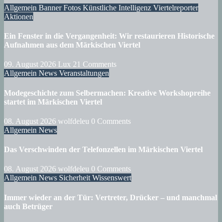
Allgemein
Banner
Fotos
Künstliche Intelligenz
Viertelreporter
Aktionen
Ein Fenster in die Vergangenheit: Wir restaurieren Historische
Aufnahmen aus dem Märkischen Viertel
09. August 2026
Lux
21 Comments
Allgemein
News
Veranstaltungen
Modegeschichte zum Selbermachen: Kreative Workshopreihe
startet im Märkischen Viertel
08. August 2026
wolfdeleu
0 Comments
Allgemein
News
Das Verschwinden der Telefonzellen im Märkischen Viertel
08. August 2026
wolfdeleu
0 Comments
Allgemein
News
Sicherheit
Wissenswert
Immer wieder an der Tür: Vertreter, Drücker – und manchmal
auch Betrüger