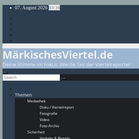
Skip
07. August 2026
03:16
to
content
MärkischesViertel.de
Deine Stimme im Fokus: Werde Teil der Viertelreporter
Themen
Mediathek
Doku / Viertelreport
Fotografie
Video
Foto-Archiv
Sicherheit
Verkehr & Regeln