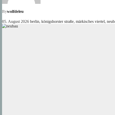
By
wolfdeleu
05. August 2026
berlin
,
königshorster straße
,
märkisches viertel
,
neub