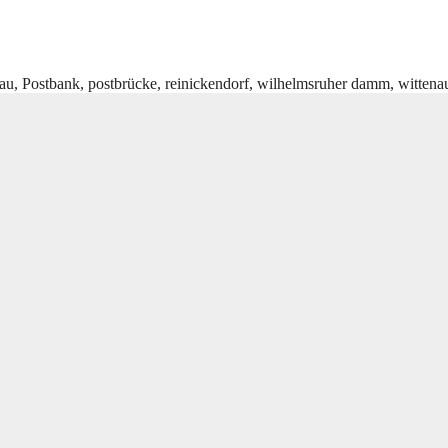
au
,
Postbank
,
postbrücke
,
reinickendorf
,
wilhelmsruher damm
,
wittena