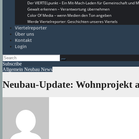
Der VIERTELpunkt – Ein Mit-Mach-Laden für Gemeinschaft und M
Gewalt erkennen – Verantwortung übernehmen
Color Of Media – wenn Medien den Ton angeben
Werde Viertelreporter: Geschichten unseres Viertels
Viertelreporter
Über uns
Kontakt
Login
Subscribe
Allgemein
Neubau
News
Neubau-Update: Wohnprojekt