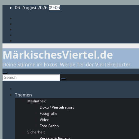
Skip
06. August 2026
09:06
to
content
MärkischesViertel.de
Deine Stimme im Fokus: Werde Teil der Viertelreporter
Themen
Mediathek
Doku / Viertelreport
Fotografie
Video
Foto-Archiv
Sicherheit
Verkehr & Regeln