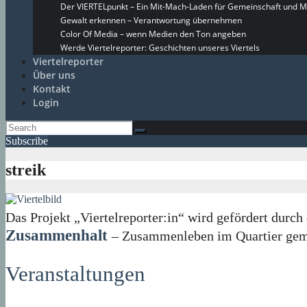
Der VIERTELpunkt – Ein Mit-Mach-Laden für Gemeinschaft und M
Gewalt erkennen – Verantwortung übernehmen
Color Of Media – wenn Medien den Ton angeben
Werde Viertelreporter: Geschichten unseres Viertels
Viertelreporter
Über uns
Kontakt
Login
Subscribe
streik
Das Projekt „Viertelreporter:in“ wird gefördert du
Zusammenhalt
– Zusammenleben im Quartier geme
Veranstaltungen