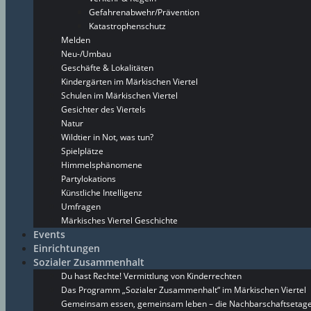
Gefahrenabwehr/Prävention
Katastrophenschutz
Melden
Neu-/Umbau
Geschäfte & Lokalitäten
Kindergärten im Märkischen Viertel
Schulen im Märkischen Viertel
Gesichter des Viertels
Natur
Wildtier in Not, was tun?
Spielplätze
Himmelsphänomene
Partylokations
Künstliche Intelligenz
Umfragen
Märkisches Viertel Geschichte
Events
Einrichtungen
Sozialer Zusammenhalt
Du hast Rechte! Vermittlung von Kinderrechten
Das Programm „Sozialer Zusammenhalt“ im Märkischen Viertel
Gemeinsam essen, gemeinsam leben – die Nachbarschaftsetage 