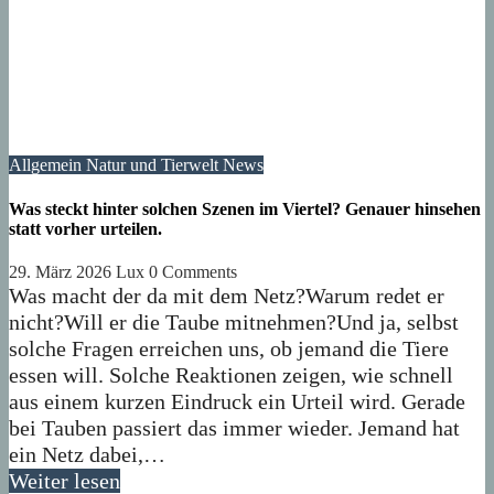
Allgemein
Natur und Tierwelt
News
Was steckt hinter solchen Szenen im Viertel? Genauer hinsehen
statt vorher urteilen.
29. März 2026
Lux
0 Comments
Was macht der da mit dem Netz?Warum redet er
nicht?Will er die Taube mitnehmen?Und ja, selbst
solche Fragen erreichen uns, ob jemand die Tiere
essen will. Solche Reaktionen zeigen, wie schnell
aus einem kurzen Eindruck ein Urteil wird. Gerade
bei Tauben passiert das immer wieder. Jemand hat
ein Netz dabei,…
Weiter lesen