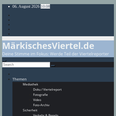
Skip
06. August 2026
10:08
to
content
MärkischesViertel.de
Deine Stimme im Fokus: Werde Teil der Viertelreporter
Themen
Mediathek
Doku / Viertelreport
Fotografie
Video
Foto-Archiv
Sicherheit
Verkehr & Regeln