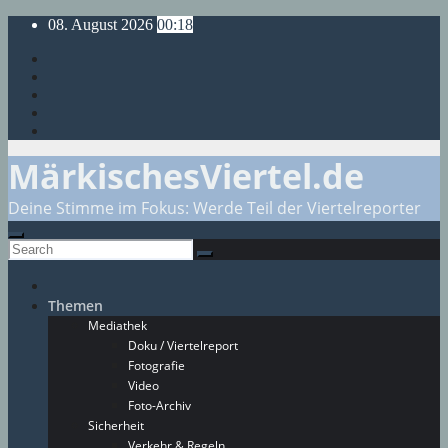
Skip
08. August 2026
00:18
to
content
MärkischesViertel.de
Deine Stimme im Fokus: Werde Teil der Viertelreporter
Themen
Mediathek
Doku / Viertelreport
Fotografie
Video
Foto-Archiv
Sicherheit
Verkehr & Regeln