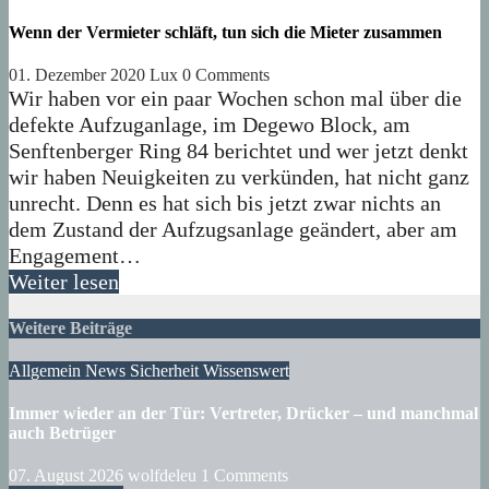
Wenn der Vermieter schläft, tun sich die Mieter zusammen
01. Dezember 2020
Lux
0 Comments
Wir haben vor ein paar Wochen schon mal über die
defekte Aufzuganlage, im Degewo Block, am
Senftenberger Ring 84 berichtet und wer jetzt denkt
wir haben Neuigkeiten zu verkünden, hat nicht ganz
unrecht. Denn es hat sich bis jetzt zwar nichts an
dem Zustand der Aufzugsanlage geändert, aber am
Engagement…
Weiter lesen
Weitere Beiträge
Allgemein
News
Sicherheit
Wissenswert
Immer wieder an der Tür: Vertreter, Drücker – und manchmal
auch Betrüger
07. August 2026
wolfdeleu
1 Comments