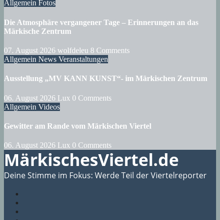
Allgemein
Fotos
Die Atmosphäre vergangener Tage – Erinnerungen an das
Märkische Zentrum
07. August 2026
wolfdeleu
8 Comments
Allgemein
News
Veranstaltungen
Ausstellung „MV KANN KUNST“- im Märkischen Zentrum
06. August 2026
Lux
0 Comments
Allgemein
Videos
Gewitter am Rande vom Märkischen Viertel
06. August 2026
Lux
0 Comments
MärkischesViertel.de
Deine Stimme im Fokus: Werde Teil der Viertelreporter