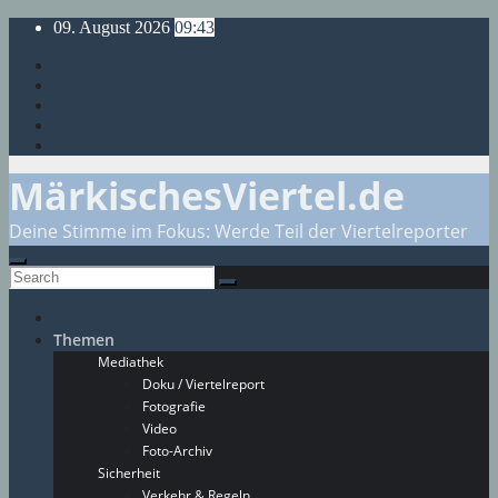
Skip
09. August 2026
09:43
to
content
MärkischesViertel.de
Deine Stimme im Fokus: Werde Teil der Viertelreporter
Themen
Mediathek
Doku / Viertelreport
Fotografie
Video
Foto-Archiv
Sicherheit
Verkehr & Regeln