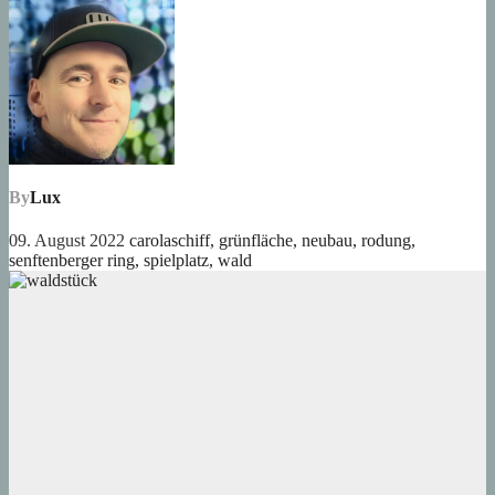
By
Lux
09. August 2022
carolaschiff
,
grünfläche
,
neubau
,
rodung
,
senftenberger ring
,
spielplatz
,
wald