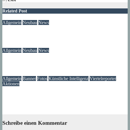
Related Post
Allgemein
Neubau
News
Neubau-Update: Wohnprojekt am Wilhelmsruher Damm
05. August 2026
wolfdeleu
Allgemein
Neubau
News
Wir wissen jetzt, was mit unserem Brunnen passiert ist
05. August 2026
Lux
Allgemein
Banner
Fotos
Künstliche Intelligenz
Viertelreporter
Aktionen
Ein Fenster in die Vergangenheit: Wir restaurieren Historische
Aufnahmen aus dem Märkischen Viertel
04. August 2026
Lux
Schreibe einen Kommentar