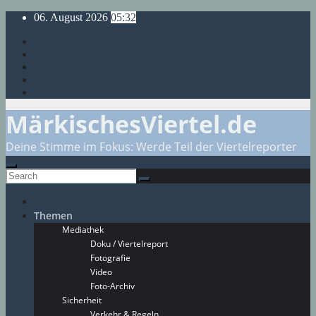
Skip
06. August 2026
05:32
to
content
MärkischesViertel.de
Deine Stimme im Fokus: Werde Teil der Viertelreporter
Themen
Mediathek
Doku / Viertelreport
Fotografie
Video
Foto-Archiv
Sicherheit
Verkehr & Regeln