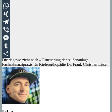
LinkedIn
WhatsApp
XING
Telegram
Viber
Messenger
Tumblr
Beitragsnavigation
Die degewo zieht nach – Erneuerung der Außenanlage
Teilen
Fachzahnarztpraxis für Kieferorthopädie Dr. Frank Christian Lissel
By
Lux