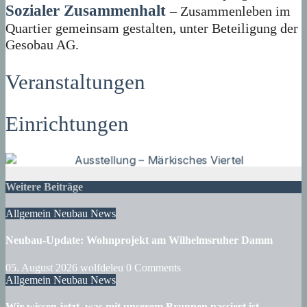
Sozialer Zusammenhalt
– Zusammenleben im
Quartier gemeinsam gestalten, unter Beteiligung der
Gesobau AG.
Veranstaltungen
Einrichtungen
Weitere Beiträge
Allgemein
Neubau
News
Neubau-Update: Wohnprojekt am Wilhelmsruher Damm
05. August 2026
wolfdeleu
0 Comments
Allgemein
Neubau
News
Wir wissen jetzt, was mit unserem Brunnen passiert ist