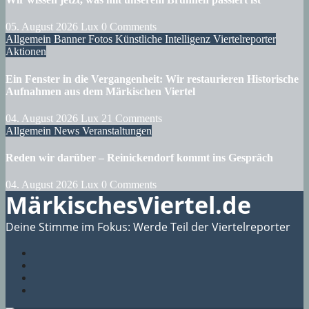
05. August 2026
Lux
0 Comments
Allgemein
Banner
Fotos
Künstliche Intelligenz
Viertelreporter
Aktionen
Ein Fenster in die Vergangenheit: Wir restaurieren Historische
Aufnahmen aus dem Märkischen Viertel
04. August 2026
Lux
21 Comments
Allgemein
News
Veranstaltungen
Reden wir darüber – Reinickendorf kommt ins Gespräch
04. August 2026
Lux
0 Comments
MärkischesViertel.de
Deine Stimme im Fokus: Werde Teil der Viertelreporter