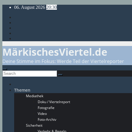
Skip
06. August 2026
20:30
to
content
MärkischesViertel.de
Deine Stimme im Fokus: Werde Teil der Viertelreporter
Themen
Mediathek
Doku / Viertelreport
Fotografie
Video
Foto-Archiv
Sicherheit
Verkehr & Regeln