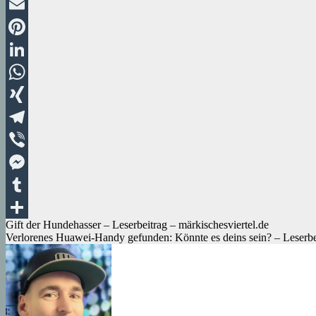
Twitter
Email
Pinterest
LinkedIn
WhatsApp
XING
Telegram
Viber
Messenger
Tumblr
Beitragsnavigation
Gift der Hundehasser – Leserbeitrag – märkischesviertel.de
Teilen
Verlorenes Huawei-Handy gefunden: Könnte es deins sein? – Leserbei