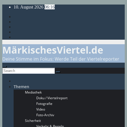
Skip
10. August 2026
06:16
to
content
MärkischesViertel.de
Deine Stimme im Fokus: Werde Teil der Viertelreporter
Themen
Mediathek
Doku / Viertelreport
Fotografie
Video
Foto-Archiv
Sicherheit
Verkehr & Regeln