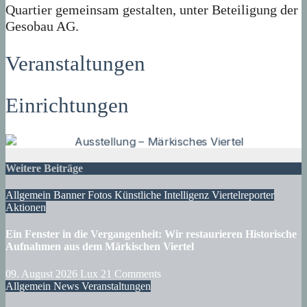
Quartier gemeinsam gestalten, unter Beteiligung der
Gesobau AG.
Veranstaltungen
Einrichtungen
Weitere Beiträge
Allgemein
Banner
Fotos
Künstliche Intelligenz
Viertelreporter
Aktionen
Ein Fenster in die Vergangenheit: Wir restaurieren Historische
Aufnahmen aus dem Märkischen Viertel
09. August 2026
Lux
21 Comments
Allgemein
News
Veranstaltungen