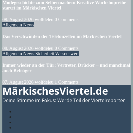
Modegeschichte zum Selbermachen: Kreative Workshopreihe
startet im Märkischen Viertel
08. August 2026
wolfdeleu
0 Comments
Allgemein
News
Das Verschwinden der Telefonzellen im Märkischen Viertel
08. August 2026
wolfdeleu
0 Comments
Allgemein
News
Sicherheit
Wissenswert
Immer wieder an der Tür: Vertreter, Drücker – und manchmal
auch Betrüger
07. August 2026
wolfdeleu
1 Comments
MärkischesViertel.de
Deine Stimme im Fokus: Werde Teil der Viertelreporter