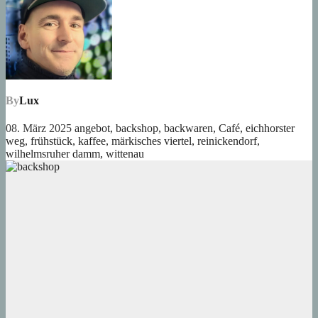
By
Lux
08. März 2025
angebot
,
backshop
,
backwaren
,
Café
,
eichhorster
weg
,
frühstück
,
kaffee
,
märkisches viertel
,
reinickendorf
,
wilhelmsruher damm
,
wittenau