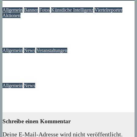
Allgemein
Banner
Fotos
Künstliche Intelligenz
Viertelreporter
Aktionen
Ein Fenster in die Vergangenheit: Wir restaurieren Historische
Aufnahmen aus dem Märkischen Viertel
09. August 2026
Lux
Allgemein
News
Veranstaltungen
Modegeschichte zum Selbermachen: Kreative Workshopreihe
startet im Märkischen Viertel
08. August 2026
wolfdeleu
Allgemein
News
Das Verschwinden der Telefonzellen im Märkischen Viertel
08. August 2026
wolfdeleu
Schreibe einen Kommentar
Deine E-Mail-Adresse wird nicht veröffentlicht.