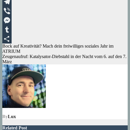
XING
Telegram
Viber
Messenger
Tumblr
Beitragsnavigation
Bock auf Kreativität? Mach dein freiwilliges soziales Jahr im
Teilen
ATRIUM
Zeugenaufruf: Katalysator-Diebstahl in der Nacht vom 6. auf den 7.
März
By
Lux
Related Post