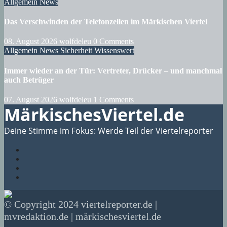
Allgemein
News
Das Verschwinden der Telefonzellen im Märkischen Viertel
08. August 2026
wolfdeleu
0 Comments
Allgemein
News
Sicherheit
Wissenswert
Immer wieder an der Tür: Vertreter, Drücker – und manchmal
auch Betrüger
07. August 2026
wolfdeleu
1 Comments
MärkischesViertel.de
Deine Stimme im Fokus: Werde Teil der Viertelreporter
© Copyright 2024 viertelreporter.de |
mvredaktion.de | märkischesviertel.de