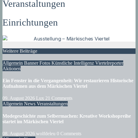
Veranstaltungen
Einrichtungen
Weitere Beiträge
Allgemein
Banner
Fotos
Künstliche Intelligenz
Viertelreporter
Aktionen
Ein Fenster in die Vergangenheit: Wir restaurieren Historische
Aufnahmen aus dem Märkischen Viertel
09. August 2026
Lux
21 Comments
Allgemein
News
Veranstaltungen
Modegeschichte zum Selbermachen: Kreative Workshopreihe
startet im Märkischen Viertel
08. August 2026
wolfdeleu
0 Comments