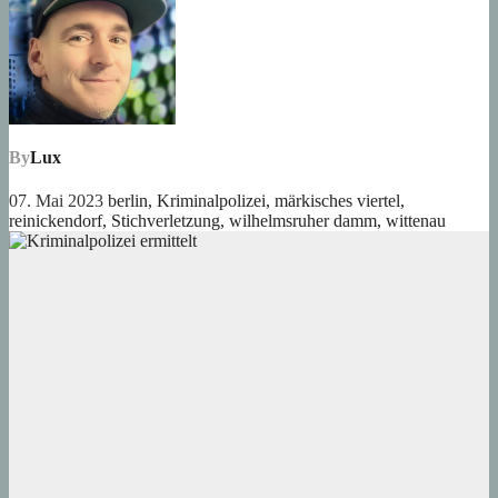
By
Lux
07. Mai 2023
berlin
,
Kriminalpolizei
,
märkisches viertel
,
reinickendorf
,
Stichverletzung
,
wilhelmsruher damm
,
wittenau