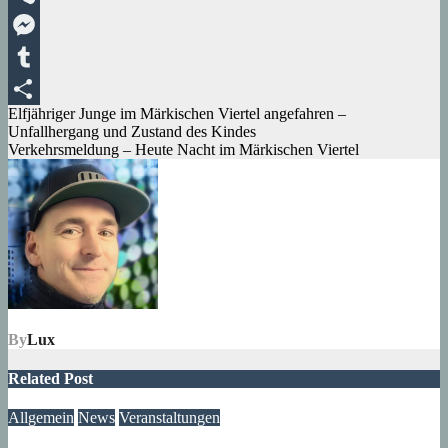
Viber
Messenger
Tumblr
Beitragsnavigation
Elfjähriger Junge im Märkischen Viertel angefahren –
Teilen
Unfallhergang und Zustand des Kindes
Verkehrsmeldung – Heute Nacht im Märkischen Viertel
By
Lux
Related Post
Allgemein
News
Veranstaltungen