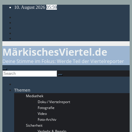
Skip
10. August 2026
05:59
to
content
MärkischesViertel.de
Deine Stimme im Fokus: Werde Teil der Viertelreporter
Themen
Mediathek
Doku / Viertelreport
Fotografie
Video
Foto-Archiv
Sicherheit
Verkehr & Regeln