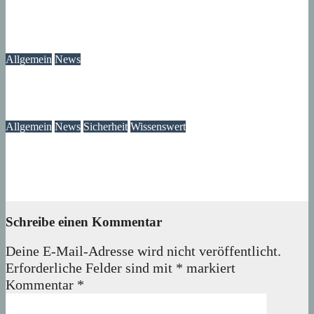
Modegeschichte zum Selbermachen: Kreative Workshopreihe
startet im Märkischen Viertel
08. August 2026
wolfdeleu
Allgemein
News
Das Verschwinden der Telefonzellen im Märkischen Viertel
08. August 2026
wolfdeleu
Allgemein
News
Sicherheit
Wissenswert
Immer wieder an der Tür: Vertreter, Drücker – und manchmal
auch Betrüger
07. August 2026
wolfdeleu
Schreibe einen Kommentar
Deine E-Mail-Adresse wird nicht veröffentlicht.
Erforderliche Felder sind mit
*
markiert
Kommentar
*