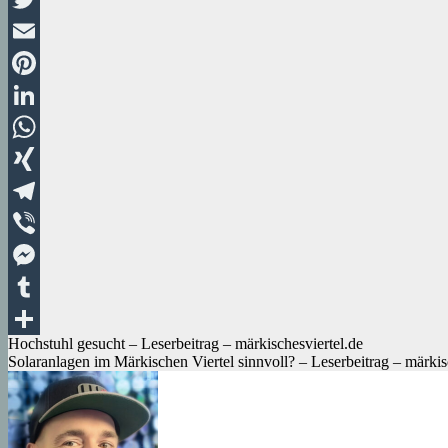
Twitter
Email
Pinterest
LinkedIn
WhatsApp
XING
Telegram
Viber
Messenger
Tumblr
Beitragsnavigation
Hochstuhl gesucht – Leserbeitrag – märkischesviertel.de
Teilen
Solaranlagen im Märkischen Viertel sinnvoll? – Leserbeitrag – märkis