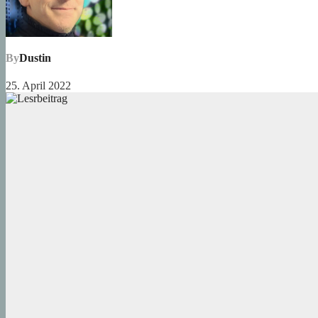
By
Dustin
25. April 2022