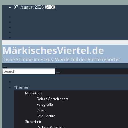
Skip
07. August 2026
04:36
to
content
MärkischesViertel.de
Deine Stimme im Fokus: Werde Teil der Viertelreporter
Themen
Mediathek
Doku / Viertelreport
Fotografie
Video
Foto-Archiv
Sicherheit
Verkehr & Regeln