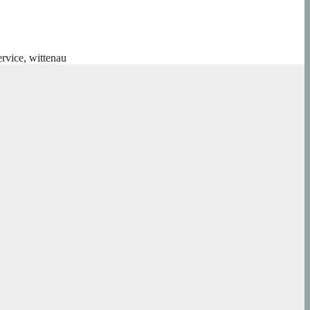
ervice
,
wittenau