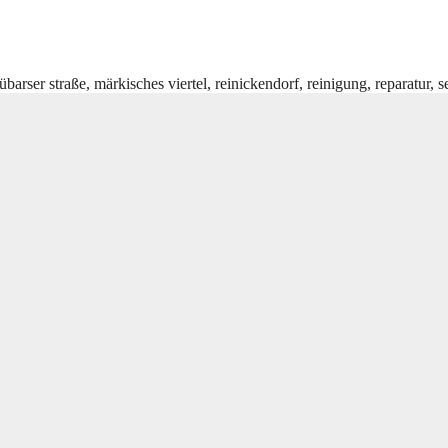
lübarser straße
,
märkisches viertel
,
reinickendorf
,
reinigung
,
reparatur
,
s