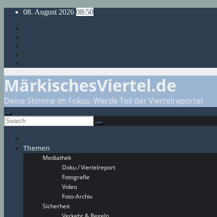
Skip
08. August 2026
08:50
to
content
MärkischesViertel.de
Deine Stimme im Fokus: Werde Teil der Viertelreporter
Themen
Mediathek
Doku / Viertelreport
Fotografie
Video
Foto-Archiv
Sicherheit
Verkehr & Regeln