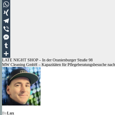
LinkedIn
WhatsApp
XING
Telegram
Viber
Messenger
Tumblr
Beitragsnavigation
LATE NIGHT SHOP – In der Oranienburger Straße 98
Teilen
MW Cleaning GmbH – Kapazitäten für Pflegeberatungsbesuche nach
By
Lux