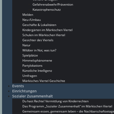
Gefahrenabwehr/Prävention
Katastrophenschutz
Melden
Neu-/Umbau
Geschäfte & Lokalitäten
Kindergärten im Märkischen Viertel
Schulen im Märkischen Viertel
Gesichter des Viertels
Natur
Wildtier in Not, was tun?
Spielplätze
Himmelsphänomene
Partylokations
Künstliche Intelligenz
Umfragen
Märkisches Viertel Geschichte
Events
Einrichtungen
Sozialer Zusammenhalt
Du hast Rechte! Vermittlung von Kinderrechten
Das Programm „Sozialer Zusammenhalt“ im Märkischen Viertel
Gemeinsam essen, gemeinsam leben – die Nachbarschaftsetage 