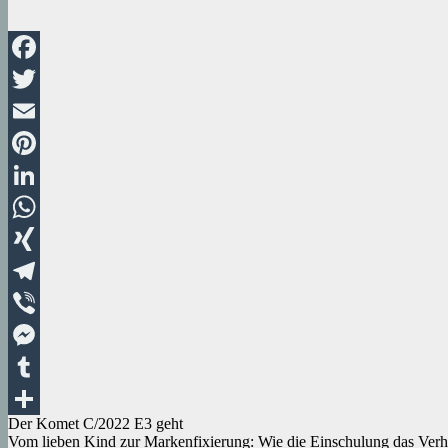
Facebook
Twitter
Email
Pinterest
LinkedIn
WhatsApp
XING
Telegram
Viber
Messenger
Tumblr
Beitragsnavigation
Der Komet C/2022 E3 geht
Teilen
Vom lieben Kind zur Markenfixierung: Wie die Einschulung das Verha