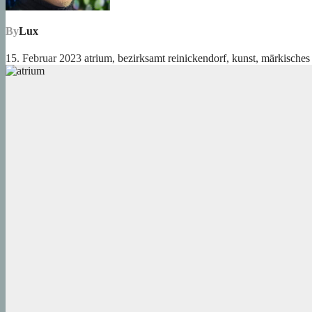
By
Lux
15. Februar 2023
atrium
,
bezirksamt reinickendorf
,
kunst
,
märkisches 