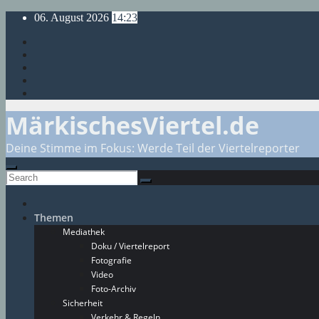
Skip
06. August 2026
14:23
to
content
MärkischesViertel.de
Deine Stimme im Fokus: Werde Teil der Viertelreporter
Themen
Mediathek
Doku / Viertelreport
Fotografie
Video
Foto-Archiv
Sicherheit
Verkehr & Regeln