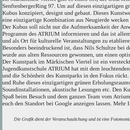
SenftenbergerRing 97. Um auf diesen einzigartigen
Kubus konzipiert, designt und gebaut. Dieses Kunstwe
eine einzigartige Kombination aus Neugierde wecken 
Der Kubus soll nicht nur die Aufmerksamkeit der Anw
Programm des ATRIUM informieren und das ist allemal 
und als Ort für kulturelle Veranstaltungen zu etabliere
Besonders beeindruckend ist, dass Nils Schultze bei 
wurde aus alten Ressourcen gewonnen, um einen opti
Der Kunstpark im Märkischen Viertel ist ein versteckt
Jugendkunstschule ATRIUM hat mit dem leuchtenden K
und die Schönheit des Kunstparks in den Fokus rückt.
und Ruhe dieses einzigartigen grünen Erholungsraums 
Soundinstallationen, akustische Lesungen etc. Den 
Spaß beim Besuch und dem ganzen Team vom Atrium wei
euch den Standort bei Google anzeigen lassen. Mehr In
Die Grafik dient der Veranschaulichung und ist eine Fotomont