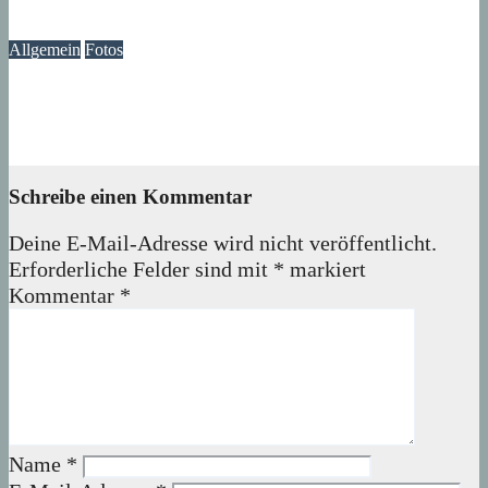
07. August 2026
wolfdeleu
Allgemein
Fotos
Die Atmosphäre vergangener Tage – Erinnerungen an das
Märkische Zentrum
07. August 2026
wolfdeleu
Schreibe einen Kommentar
Deine E-Mail-Adresse wird nicht veröffentlicht.
Erforderliche Felder sind mit
*
markiert
Kommentar
*
Name
*