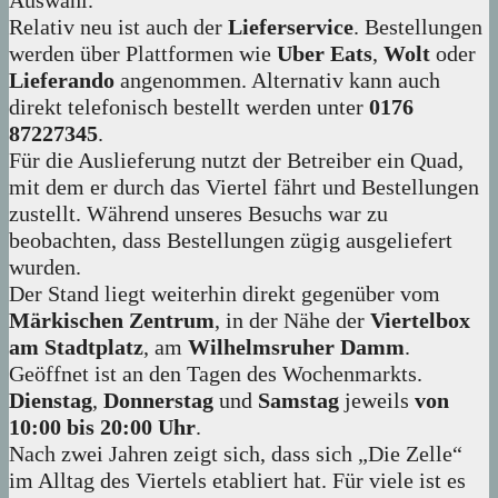
Auswahl.
Relativ neu ist auch der
Lieferservice
. Bestellungen
werden über Plattformen wie
Uber Eats
,
Wolt
oder
Lieferando
angenommen. Alternativ kann auch
direkt telefonisch bestellt werden unter
0176
87227345
.
Für die Auslieferung nutzt der Betreiber ein Quad,
mit dem er durch das Viertel fährt und Bestellungen
zustellt. Während unseres Besuchs war zu
beobachten, dass Bestellungen zügig ausgeliefert
wurden.
Der Stand liegt weiterhin direkt gegenüber vom
Märkischen Zentrum
, in der Nähe der
Viertelbox
am Stadtplatz
, am
Wilhelmsruher Damm
.
Geöffnet ist an den Tagen des Wochenmarkts.
Dienstag
,
Donnerstag
und
Samstag
jeweils
von
10:00 bis 20:00 Uhr
.
Nach zwei Jahren zeigt sich, dass sich „Die Zelle“
im Alltag des Viertels etabliert hat. Für viele ist es