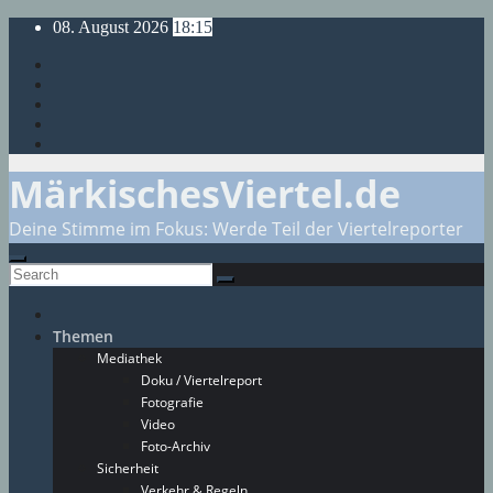
Skip
08. August 2026
18:15
to
content
MärkischesViertel.de
Deine Stimme im Fokus: Werde Teil der Viertelreporter
Themen
Mediathek
Doku / Viertelreport
Fotografie
Video
Foto-Archiv
Sicherheit
Verkehr & Regeln