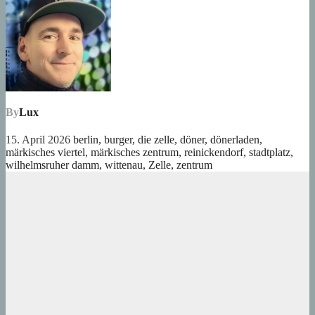
By
Lux
15. April 2026
berlin
,
burger
,
die zelle
,
döner
,
dönerladen
,
märkisches viertel
,
märkisches zentrum
,
reinickendorf
,
stadtplatz
,
wilhelmsruher damm
,
wittenau
,
Zelle
,
zentrum