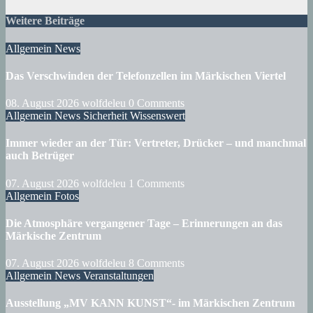
Weitere Beiträge
Allgemein
News
Das Verschwinden der Telefonzellen im Märkischen Viertel
08. August 2026
wolfdeleu
0 Comments
Allgemein
News
Sicherheit
Wissenswert
Immer wieder an der Tür: Vertreter, Drücker – und manchmal
auch Betrüger
07. August 2026
wolfdeleu
1 Comments
Allgemein
Fotos
Die Atmosphäre vergangener Tage – Erinnerungen an das
Märkische Zentrum
07. August 2026
wolfdeleu
8 Comments
Allgemein
News
Veranstaltungen
Ausstellung „MV KANN KUNST“- im Märkischen Zentrum