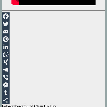
Facebook
Twitter
Email
Pinterest
LinkedIn
WhatsApp
XING
Telegram
Viber
Messenger
Tumblr
Fotowettbewerb und Clean Up Day