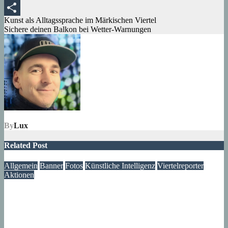
Tumblr
Beitragsnavigation
Kunst als Alltagssprache im Märkischen Viertel
Teilen
Sichere deinen Balkon bei Wetter-Warnungen
By
Lux
Related Post
Allgemein
Banner
Fotos
Künstliche Intelligenz
Viertelreporter
Aktionen
Ein Fenster in die Vergangenheit: Wir restaurieren Historische
Aufnahmen aus dem Märkischen Viertel
09. August 2026
Lux