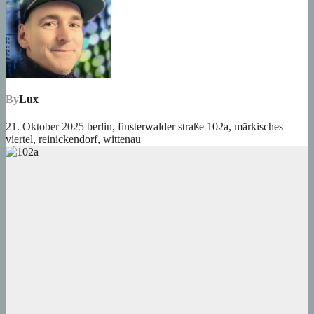
By
Lux
21. Oktober 2025
berlin
,
finsterwalder straße 102a
,
märkisches
viertel
,
reinickendorf
,
wittenau