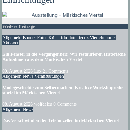
Weitere Beiträge
Allgemein
Banner
Fotos
Künstliche Intelligenz
Viertelreporter
Aktionen
Ein Fenster in die Vergangenheit: Wir restaurieren Historische
Aufnahmen aus dem Märkischen Viertel
09. August 2026
Lux
21 Comments
Allgemein
News
Veranstaltungen
Modegeschichte zum Selbermachen: Kreative Workshopreihe
startet im Märkischen Viertel
08. August 2026
wolfdeleu
0 Comments
Allgemein
News
Das Verschwinden der Telefonzellen im Märkischen Viertel