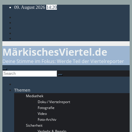
Skip
09. August 2026
14:20
to
content
MärkischesViertel.de
Deine Stimme im Fokus: Werde Teil der Viertelreporter
Themen
Mediathek
Doku / Viertelreport
Fotografie
Video
Foto-Archiv
Sicherheit
Verkehr & Regeln