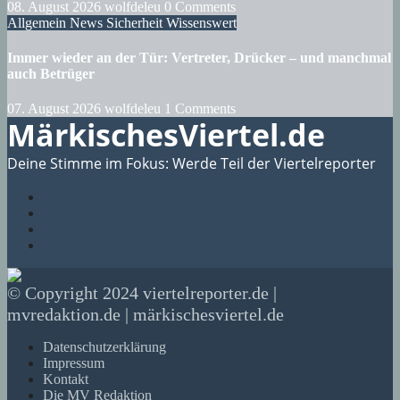
08. August 2026
wolfdeleu
0 Comments
Allgemein
News
Sicherheit
Wissenswert
Immer wieder an der Tür: Vertreter, Drücker – und manchmal
auch Betrüger
07. August 2026
wolfdeleu
1 Comments
MärkischesViertel.de
Deine Stimme im Fokus: Werde Teil der Viertelreporter
© Copyright 2024 viertelreporter.de |
mvredaktion.de | märkischesviertel.de
Datenschutzerklärung
Impressum
Kontakt
Die MV Redaktion