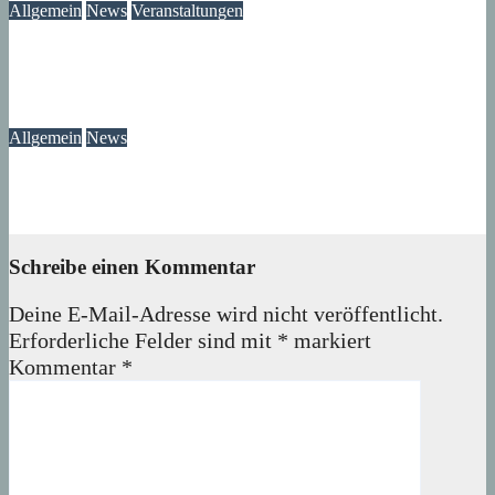
Allgemein
News
Veranstaltungen
Modegeschichte zum Selbermachen: Kreative Workshopreihe
startet im Märkischen Viertel
08. August 2026
wolfdeleu
Allgemein
News
Das Verschwinden der Telefonzellen im Märkischen Viertel
08. August 2026
wolfdeleu
Schreibe einen Kommentar
Deine E-Mail-Adresse wird nicht veröffentlicht.
Erforderliche Felder sind mit
*
markiert
Kommentar
*