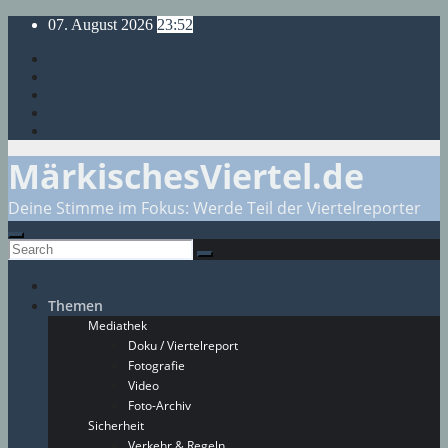
Skip
07. August 2026
23:52
to
content
MärkischesViertel.de
Deine Stimme im Fokus: Werde Teil der Viertelreporter
Themen
Mediathek
Doku / Viertelreport
Fotografie
Video
Foto-Archiv
Sicherheit
Verkehr & Regeln