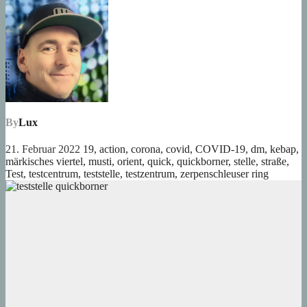
By
Lux
21. Februar 2022
19
,
action
,
corona
,
covid
,
COVID-19
,
dm
,
kebap
,
märkisches viertel
,
musti
,
orient
,
quick
,
quickborner
,
stelle
,
straße
,
Test
,
testcentrum
,
teststelle
,
testzentrum
,
zerpenschleuser ring