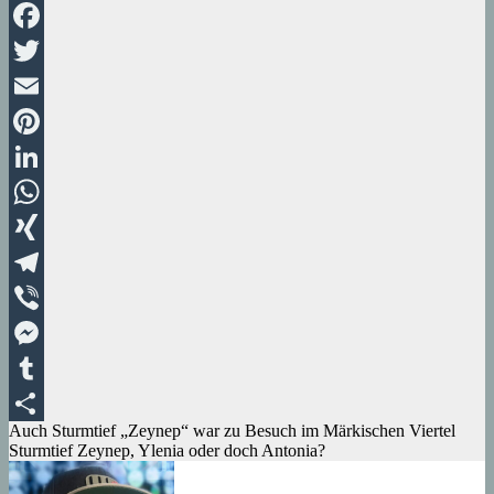
Facebook
Twitter
Email
Pinterest
LinkedIn
WhatsApp
XING
Telegram
Viber
Messenger
Tumblr
Beitragsnavigation
Auch Sturmtief „Zeynep“ war zu Besuch im Märkischen Viertel
Teilen
Sturmtief Zeynep, Ylenia oder doch Antonia?