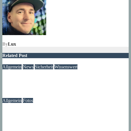
By
Lux
Related Post
Allgemein
News
Sicherheit
Wissenswert
Immer wieder an der Tür: Vertreter, Drücker – und manchmal
auch Betrüger
07. August 2026
wolfdeleu
Allgemein
Fotos
Die Atmosphäre vergangener Tage – Erinnerungen an das
Märkische Zentrum
07. August 2026
wolfdeleu