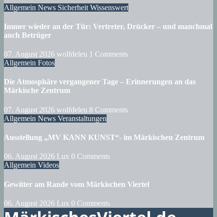
Allgemein
News
Sicherheit
Wissenswert
Immer wieder an der Tür: Vertreter, Drücker – und manchmal
auch Betrüger
07. August 2026
wolfdeleu
1 Comments
Allgemein
Fotos
Die Atmosphäre vergangener Tage – Erinnerungen an das
Märkische Zentrum
07. August 2026
wolfdeleu
8 Comments
Allgemein
News
Veranstaltungen
Ausstellung „MV KANN KUNST“- im Märkischen Zentrum
06. August 2026
Lux
0 Comments
Allgemein
Videos
Gewitter am Rande vom Märkischen Viertel
06. August 2026
Lux
0 Comments