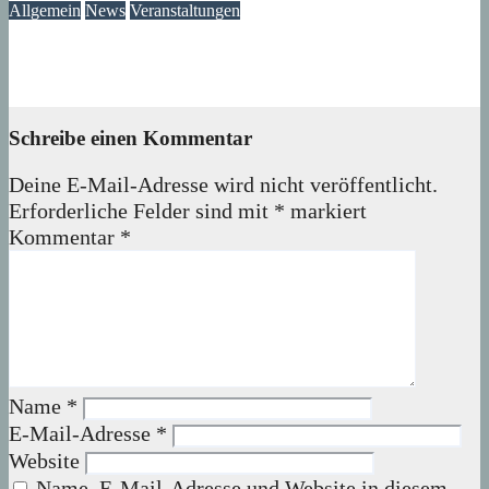
Allgemein
News
Veranstaltungen
Ausstellung „MV KANN KUNST“- im Märkischen Zentrum
06. August 2026
Lux
Schreibe einen Kommentar
Deine E-Mail-Adresse wird nicht veröffentlicht.
Erforderliche Felder sind mit
*
markiert
Kommentar
*
Name
*
E-Mail-Adresse
*
Website
Name, E-Mail-Adresse und Website in diesem