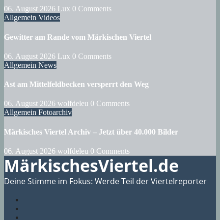
06. August 2026
Lux
0 Comments
Allgemein
Videos
Gewitter am Rande vom Märkischen Viertel
06. August 2026
Lux
0 Comments
Allgemein
News
Ast am Mittelfeldbecken versperrt den Weg
06. August 2026
wolfdeleu
0 Comments
Allgemein
Fotoarchiv
Märkisches Viertel Archiv – Jetzt über 40.000 Bilder
06. August 2026
wolfdeleu
0 Comments
MärkischesViertel.de
Deine Stimme im Fokus: Werde Teil der Viertelreporter