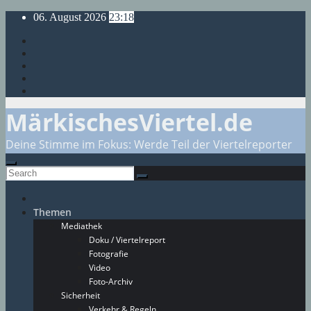
Skip
06. August 2026
23:18
to
content
MärkischesViertel.de
Deine Stimme im Fokus: Werde Teil der Viertelreporter
Themen
Mediathek
Doku / Viertelreport
Fotografie
Video
Foto-Archiv
Sicherheit
Verkehr & Regeln