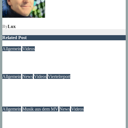
By
Lux
Related Post
Allgemein
Videos
Gewitter am Rande vom Märkischen Viertel
06. August 2026
Lux
Allgemein
News
Videos
Viertelreport
Dokumentation Nachts im Märkischen Viertel – jetzt bei
YouTube ansehen
19. Juli 2026
Lux
Allgemein
Musik aus dem MV
News
Videos
Musiker im Märkisches Viertel