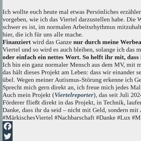
Ich wollte euch heute mal etwas Persönliches erzähle
vorgeben, wie ich das Viertel darzustellen habe. Die
schwer es ist, im normalen Arbeitsrhythmus mitzuhal
hier, die ich für uns alle mache.
Finanziert
wird das Ganze
nur durch meine Werbea
Viertel und so wird es auch bleiben, solange ich das 
oder einfach ein nettes Wort. So helft ihr mit, das
Ich bin ein ganz normaler Mensch aus dem MV, mit m
das hält dieses Projekt am Leben: dass wir einander 
übel. Wegen meiner Autismus-Störung erkenne ich Gesi
Sprecht mich gern direkt an, ich freue mich jedes Mal
Auch mein Projekt (
Viertelreporter
), das seit Juli 2
Förderer fließt direkt in das Projekt, in Technik, lau
Danke, dass ihr da seid – nicht mit Geld, sondern mi
#MärkischesViertel #Nachbarschaft #Danke #Lux #M
Facebook