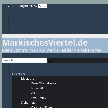
Skip
06. August 2026
22:39
to
content
MärkischesViertel.de
Deine Stimme im Fokus: Werde Teil der Viertelreporter
Themen
Mediathek
Doku / Viertelreport
Fotografie
Video
Foto-Archiv
Sicherheit
Verkehr & Regeln