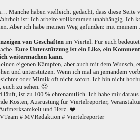
n… Manche haben vielleicht gedacht, dass diese Seite 
 Wahrheit ist: Ich arbeite vollkommen unabhängig. Ich
ten. Aber ich habe meinen Weg gefunden: mit meinem Jo
nzeigen von Geschäften
im Viertel. Für euch bedeutet
mache.
Eure Unterstützung ist ein Like, ein Komment
s ich weitermachen kann.
einen eigenen Kämpfen, aber auch mit dem Wunsch, et
sehen und unterstützen. Wenn ich mal an jemandem vorbe
chter oder Mimik oft nicht sofort. Ich bin nicht hochn
, euch zu sehen. 🙂
024 läuft, ist zu 100 % ehrenamtlich. Ich habe mir darau
fende Kosten, Ausrüstung für Viertelreporter, Veranstalt
t Aufmerksamkeit und Herz. ❤️
VTeam # MVRedaktion # Viertelreporter