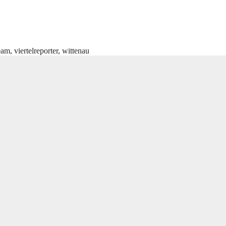
eam
,
viertelreporter
,
wittenau