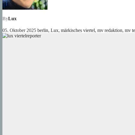
By
Lux
05. Oktober 2025
berlin
,
Lux
,
märkisches viertel
,
mv redaktion
,
mv t