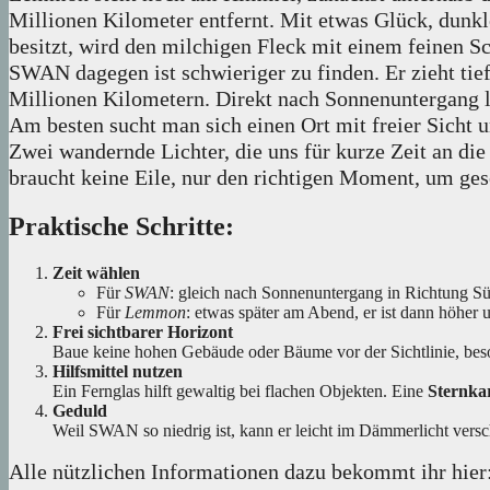
Millionen Kilometer entfernt. Mit etwas Glück, dunk
besitzt, wird den milchigen Fleck mit einem feinen S
SWAN dagegen ist schwieriger zu finden. Er zieht tie
Millionen Kilometern. Direkt nach Sonnenuntergang l
Am besten sucht man sich einen Ort mit freier Sicht 
Zwei wandernde Lichter, die uns für kurze Zeit an die
braucht keine Eile, nur den richtigen Moment, um ge
Praktische Schritte:
Zeit wählen
Für
SWAN
: gleich nach Sonnenuntergang in Richtung Sü
Für
Lemmon
: etwas später am Abend, er ist dann höher
Frei sichtbarer Horizont
Baue keine hohen Gebäude oder Bäume vor der Sichtlinie, b
Hilfsmittel nutzen
Ein Fernglas hilft gewaltig bei flachen Objekten. Eine
Sternka
Geduld
Weil SWAN so niedrig ist, kann er leicht im Dämmerlicht vers
Alle nützlichen Informationen dazu bekommt ihr hier