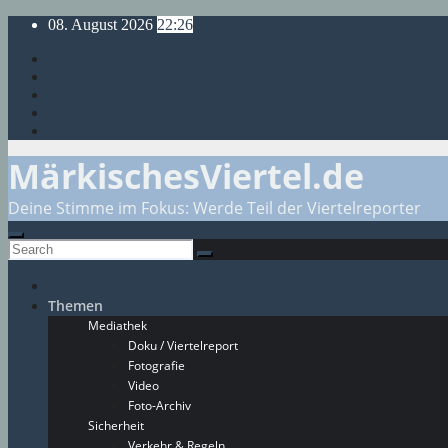
Skip
08. August 2026
22:26
to
content
MärkischesViertel.de
Deine Stimme im Fokus: Werde Teil der Viertelreporter
Themen
Mediathek
Doku / Viertelreport
Fotografie
Video
Foto-Archiv
Sicherheit
Verkehr & Regeln