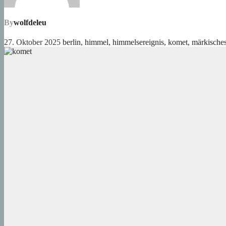
By
wolfdeleu
27. Oktober 2025
berlin
,
himmel
,
himmelsereignis
,
komet
,
märkisches