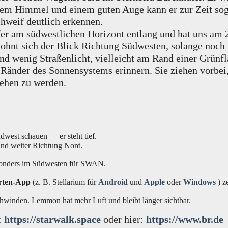
lem Himmel und einem guten Auge kann er zur Zeit sog
chweif deutlich erkennen.
fer am südwestlichen Horizont entlang und hat uns am 2
ohnt sich der Blick Richtung Südwesten, solange noch 
und wenig Straßenlicht, vielleicht am Rand einer Grünf
 Ränder des Sonnensystems erinnern. Sie ziehen vorbei,
sehen zu werden.
dwest schauen — er steht tief.
 und weiter Richtung Nord.
esonders im Südwesten für SWAN.
rten-App
(z. B. Stellarium für
Android
und
Apple
oder
Windows
) z
chwinden. Lemmon hat mehr Luft und bleibt länger sichtbar.
:
https://starwalk.space
oder hier:
https://www.br.de