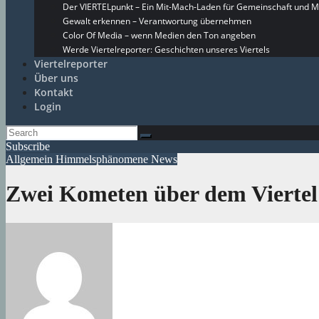
Der VIERTELpunkt – Ein Mit-Mach-Laden für Gemeinschaft und M
Gewalt erkennen – Verantwortung übernehmen
Color Of Media – wenn Medien den Ton angeben
Werde Viertelreporter: Geschichten unseres Viertels
Viertelreporter
Über uns
Kontakt
Login
Subscribe
Allgemein
Himmelsphänomene
News
Zwei Kometen über dem Viertel