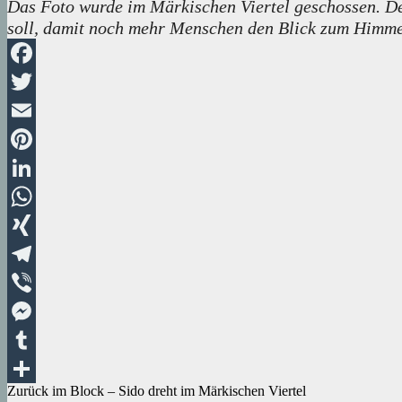
Das Foto wurde im Märkischen Viertel geschossen. Der
soll, damit noch mehr Menschen den Blick zum Himmel
Facebook
Twitter
Email
Pinterest
LinkedIn
WhatsApp
XING
Telegram
Viber
Messenger
Tumblr
Beitragsnavigation
Zurück im Block – Sido dreht im Märkischen Viertel
Teilen