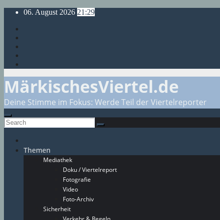
Skip
06. August 2026
21:29
to
content
MärkischesViertel.de
Deine Stimme im Fokus: Werde Teil der Viertelreporter
Themen
Mediathek
Doku / Viertelreport
Fotografie
Video
Foto-Archiv
Sicherheit
Verkehr & Regeln