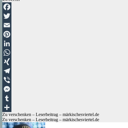
Facebook
Twitter
Email
Pinterest
LinkedIn
WhatsApp
XING
Telegram
Viber
Messenger
Tumblr
Beitragsnavigation
Zu verschenken – Leserbeitrag – märkischesviertel.de
Teilen
Zu verschenken – Leserbeitrag – märkischesviertel.de