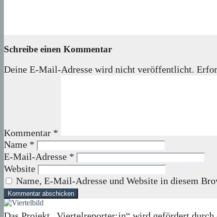
Sideboard/Komode – Leserbeitrag
04. September 2023
Monika
Schreibe einen Kommentar
Deine E-Mail-Adresse wird nicht veröffentlicht.
Erfor
Kommentar
*
Name
*
E-Mail-Adresse
*
Website
Name, E-Mail-Adresse und Website in diesem Bro
Das Projekt „Viertelreporter:in“ wird gefördert du