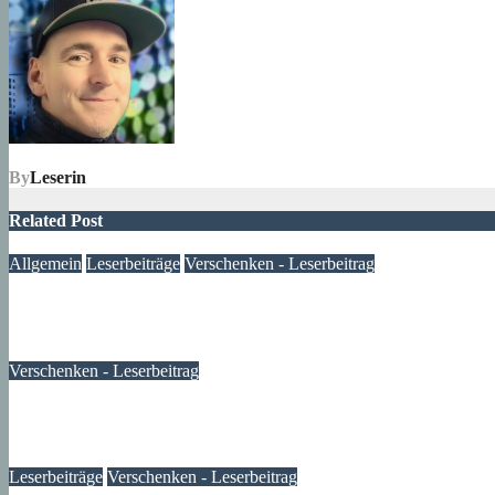
By
Leserin
Related Post
Allgemein
Leserbeiträge
Verschenken - Leserbeitrag
Zu verschenken – Sachspende für meine Nachbarschaft
03. Juli 2024
Lux
Verschenken - Leserbeitrag
Habe wieder was zu verschenken – Leserbeitrag
29. September 2023
Lux
Leserbeiträge
Verschenken - Leserbeitrag