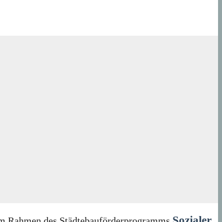
Sozialer
in im Rahmen des Städtebauförderprogramms