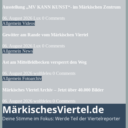
Ausstellung „MV KANN KUNST“- im Märkischen Zentrum
06. August 2026
Lux
0 Comments
Allgemein
Videos
Gewitter am Rande vom Märkischen Viertel
06. August 2026
Lux
0 Comments
Allgemein
News
Ast am Mittelfeldbecken versperrt den Weg
06. August 2026
wolfdeleu
0 Comments
Allgemein
Fotoarchiv
Märkisches Viertel Archiv – Jetzt über 40.000 Bilder
06. August 2026
wolfdeleu
0 Comments
MärkischesViertel.de
Deine Stimme im Fokus: Werde Teil der Viertelreporter