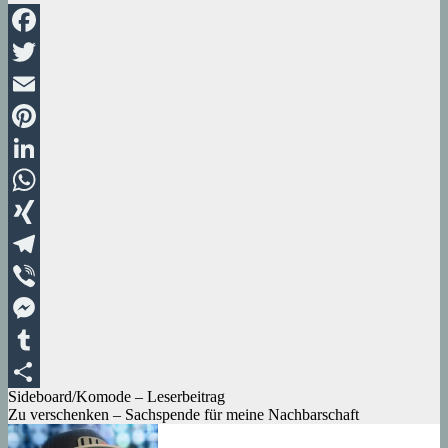
Facebook
Twitter
Email
Pinterest
LinkedIn
WhatsApp
XING
Telegram
Viber
Messenger
Tumblr
Beitragsnavigation
Sideboard/Komode – Leserbeitrag
Teilen
Zu verschenken – Sachspende für meine Nachbarschaft