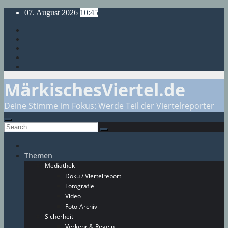
Skip
07. August 2026
10:45
to
content
MärkischesViertel.de
Deine Stimme im Fokus: Werde Teil der Viertelreporter
Themen
Mediathek
Doku / Viertelreport
Fotografie
Video
Foto-Archiv
Sicherheit
Verkehr & Regeln