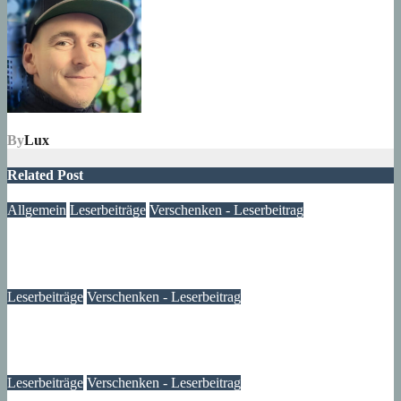
By
Lux
Related Post
Allgemein
Leserbeiträge
Verschenken - Leserbeitrag
Zu verschenken – Sachspende für meine Nachbarschaft
03. Juli 2024
Lux
Leserbeiträge
Verschenken - Leserbeitrag
Sideboard/Komode – Leserbeitrag
04. September 2023
Monika
Leserbeiträge
Verschenken - Leserbeitrag