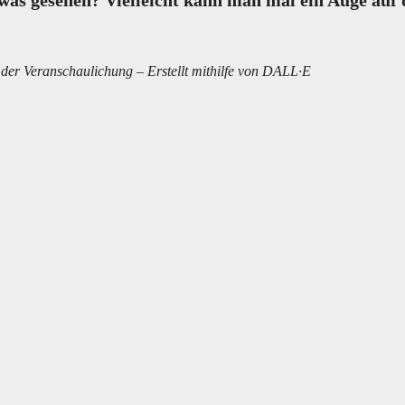
was gesehen? Vielleicht kann man mal ein Auge auf
t der Veranschaulichung – Erstellt mithilfe von DALL·E