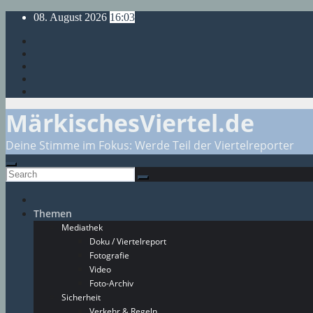
Skip
08. August 2026
16:03
to
content
MärkischesViertel.de
Deine Stimme im Fokus: Werde Teil der Viertelreporter
Themen
Mediathek
Doku / Viertelreport
Fotografie
Video
Foto-Archiv
Sicherheit
Verkehr & Regeln