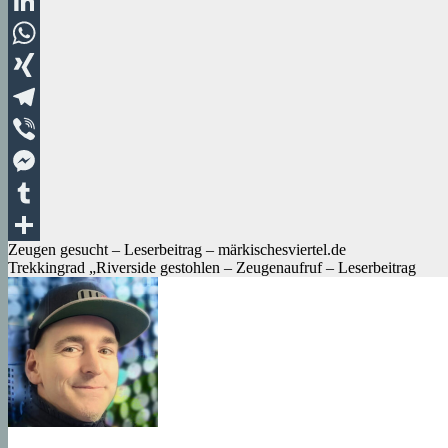
Pinterest
LinkedIn
WhatsApp
XING
Telegram
Viber
Messenger
Tumblr
Beitragsnavigation
Zeugen gesucht – Leserbeitrag – märkischesviertel.de
Teilen
Trekkingrad „Riverside gestohlen – Zeugenaufruf – Leserbeitrag