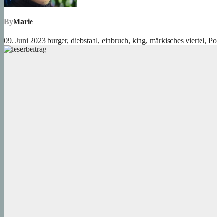
By
Marie
09. Juni 2023
burger
,
diebstahl
,
einbruch
,
king
,
märkisches viertel
,
Po